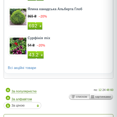
Ялина канадська Альберта Глоб
865 ₴
–20%
692
₴
Сурфінія mix
54 ₴
–20%
43.2
₴
Всі акційні товари
по:
12
24
48
60
За популярністю
списком
картинками
За алфавітом
За ціною