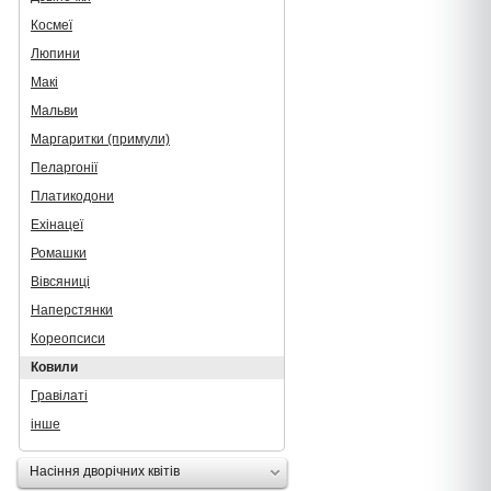
Космеї
Люпини
Макі
Мальви
Маргаритки (примули)
Пеларгонії
Платикодони
Ехінацеї
Ромашки
Вівсяниці
Наперстянки
Кореопсиси
Ковили
Гравілаті
інше
Насіння дворічних квітів