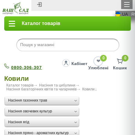
UA
R
Каталог товарів
0
0
Кабінет
0800-306-307
Улюблені
Кошик
Ковили
Каталог товарів
Насіння та цибулини
Насіння багаторічних квітів та чагарників
Ковили
Насіння газонних трав
Насіння овочевих культур
Насіння ягід
Насіння пряно - ароматних культур