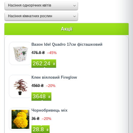
Насіння однорічних квітів
Насіння кімнатних рослин
Акції
Вазон Idel Quadro 17см фісташковий
476.8 ₴
–45%
262.24
₴
Клен віяловий Fireglow
4560 ₴
–20%
3648
₴
Чорнобривець міх
36 ₴
–20%
28.8
₴