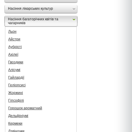
Насіння лікарських культур
Насіння багаторічних квітів та
чагарників
Льон
Айстри
Аубрієті
Ахілеї
Гвоздики
Алісумі
Гайлардії
Геліопсисі
Жоржині
Гіпсофілі
Горошок ароматний
Дельфініумі
Кермеки
Дзвіночки