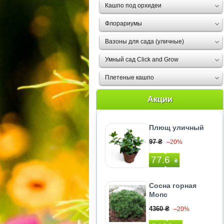
Кашпо под орхидеи
Флорариумы
Вазоны для сада (уличные)
Умный сад Click and Grow
Плетеные кашпо
Акции
Плющ уличный
97 ₴
–20%
77.6
₴
Сосна горная
Мопс
4360 ₴
–20%