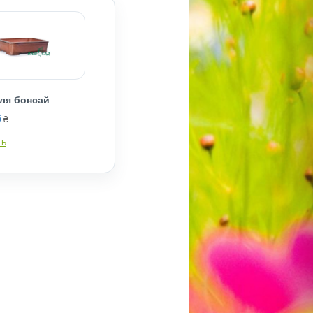
ля бонсай
6
₴
ТЬ