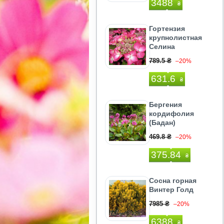
3488
₴
Гортензия
крупнолистная
Селина
789.5 ₴
–20%
631.6
₴
Бергения
кордифолия
(Бадан)
469.8 ₴
–20%
375.84
₴
Сосна горная
Винтер Голд
7985 ₴
–20%
6388
₴