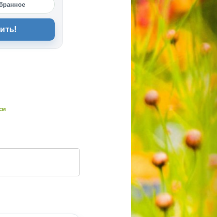
бранное
ить!
 см