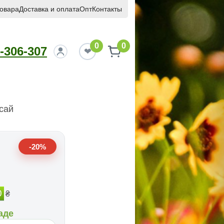
товара
Доставка и оплата
Опт
Контакты
0
0
-306-307
сай
-20%
0
₴
аде