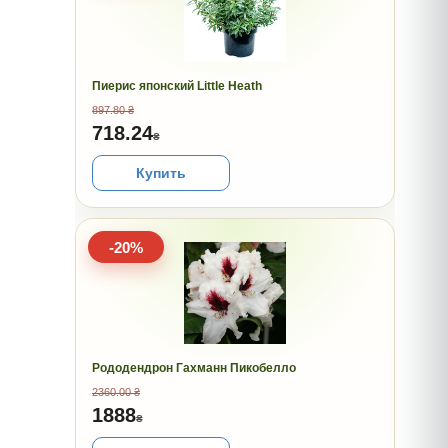
Пиерис японский Little Heath
897.80 ₴
718.24
₴
Купить
-20%
Рододендрон Гахманн Пикобелло
2360.00 ₴
1888
₴