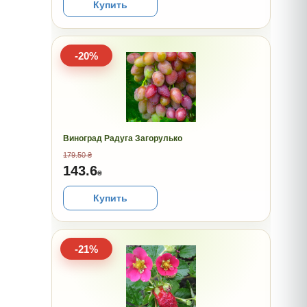
Купить
-20%
Виноград Радуга Загорулько
179.50 ₴
143.6
₴
Купить
-21%