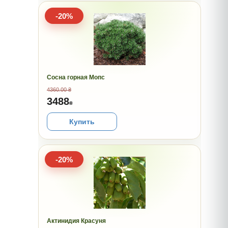
-20%
Сосна горная Мопс
4360.00 ₴
3488
₴
Купить
-20%
Актинидия Красуня