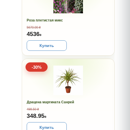
Роза плетистая микс
5670.00 ₴
4536
₴
Купить
-30%
Драцена маргината Санрей
498.50 ₴
348.95
₴
Купить