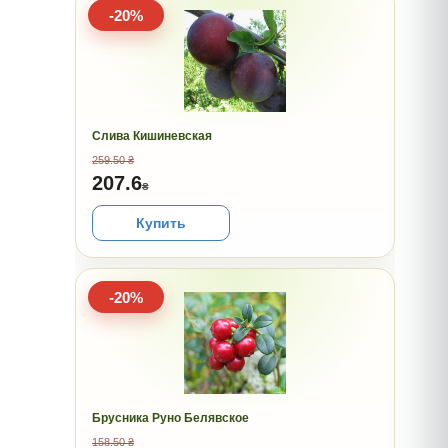
-20%
Слива Кишиневская
259.50 ₴
207.6
₴
Купить
-20%
Брусника Руно Белявское
158.50 ₴