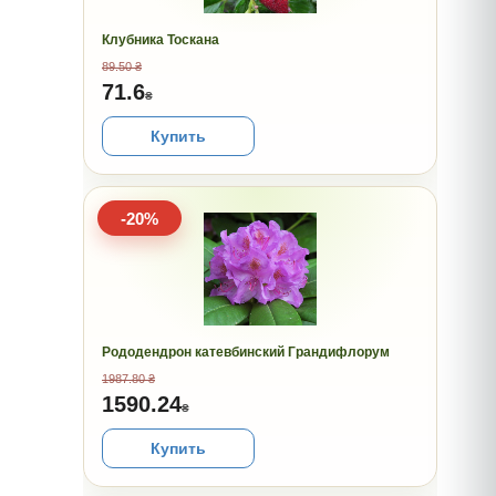
Клубника Тоскана
89.50 ₴
71.6
₴
Купить
-20%
Рододендрон катевбинский Грандифлорум
1987.80 ₴
1590.24
₴
Купить