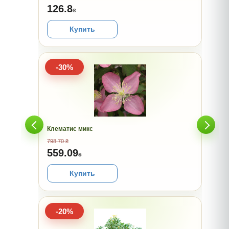
126.8
₴
Купить
-30%
Клематис микс
798.70 ₴
559.09
₴
Купить
-20%