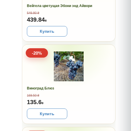
Вейгела цветущая Эбони энд Айвори
549.80 ₴
439.84
₴
Купить
-20%
Виноград Блюз
169.50 ₴
135.6
₴
Купить