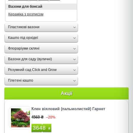
Вазони для бонсай
Кераміка з розписом
Пластикові вазони
Кашпо під орхідеї
Флораріуми скляні
Вазони для саду (вуличні)
Розумний сад Click and Grow
Плетені кашпо
Акції
Клен віяловий (пальмолистий) Гарнет
4560 ₴
–20%
3648
₴