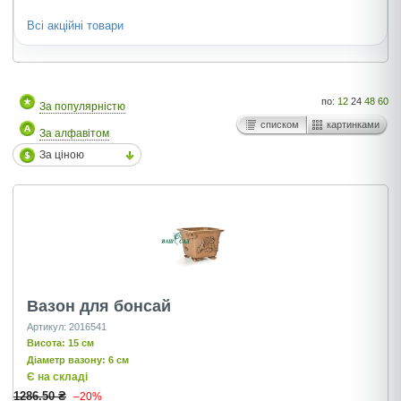
Всі акційні товари
по:
12
24
48
60
За популярністю
списком
картинками
За алфавітом
За ціною
Вазон для бонсай
Артикул: 2016541
Висота: 15 см
Діаметр вазону: 6 см
Є на складі
1286.50 ₴
–20%