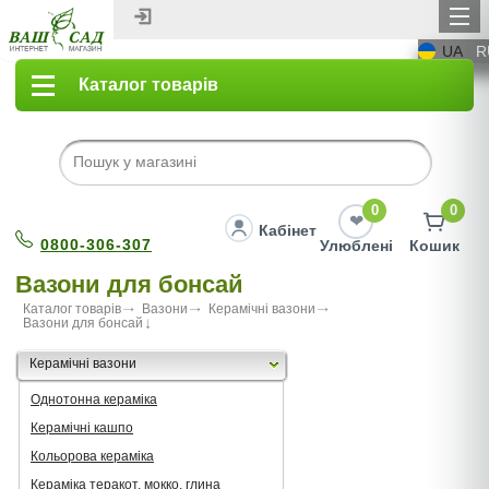
UA
R
Каталог товарів
0
0
Кабінет
0800-306-307
Улюблені
Кошик
Вазони для бонсай
Каталог товарів
Вазони
Керамічні вазони
Вазони для бонсай
Керамічні вазони
Однотонна кераміка
Керамічні кашпо
Кольорова кераміка
Кераміка теракот, мокко, глина