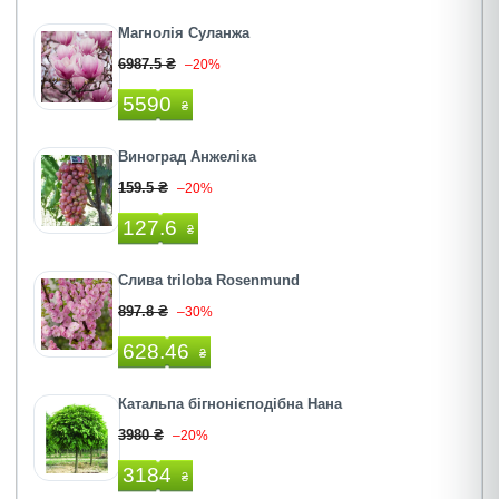
Магнолія Суланжа
6987.5 ₴
–20%
5590
₴
Виноград Анжеліка
159.5 ₴
–20%
127.6
₴
Слива triloba Rosenmund
897.8 ₴
–30%
628.46
₴
Катальпа бігнонієподібна Нана
3980 ₴
–20%
3184
₴