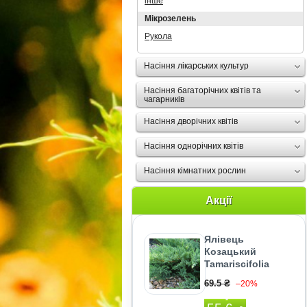
інше
Мікрозелень
Рукола
Насіння лікарських культур
Насіння багаторічних квітів та
чагарників
Насіння дворічних квітів
Насіння однорічних квітів
Насіння кімнатних рослин
Акції
Ялівець
Козацький
Tamariscifolia
69.5 ₴
–20%