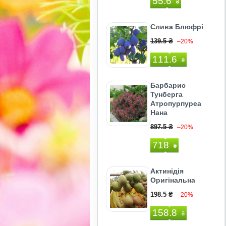
55.6
₴
Слива Блюфрі
139.5 ₴
–20%
111.6
₴
Барбарис
Тунберга
Атропурпуреа
Нана
897.5 ₴
–20%
718
₴
Актинідія
Оригінальна
198.5 ₴
–20%
158.8
₴