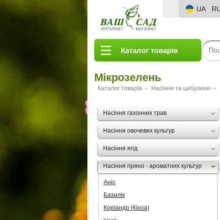
UA
R
Каталог товарів
Мікрозелень
Каталог товарів
Насіння та цибулини
Насіння газонних трав
Насіння овочевих культур
Насіння ягід
Насіння пряно - ароматних культур
Аніс
Базилік
Коріандр (Кінза)