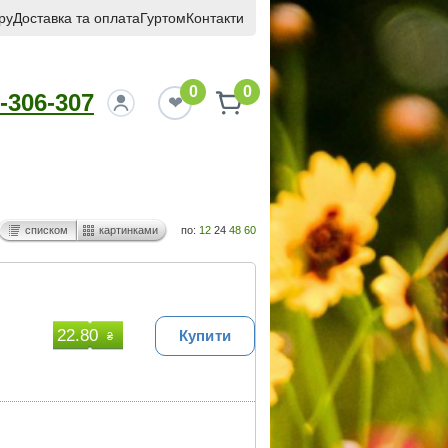
ру
Доставка та оплата
Гуртом
Контакти
0
0
-306-307
списком
картинками
по:
12
24
48
60
22.80
Купити
₴