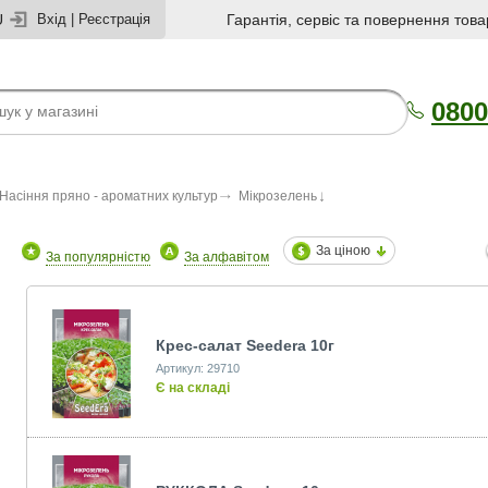
U
Вхід
|
Реєстрація
Гарантія, сервіс та повернення това
0800
Насіння пряно - ароматних культур
Мікрозелень
За ціною
За популярністю
За алфавітом
Крес-салат Seedеra 10г
Артикул: 29710
Є на складі