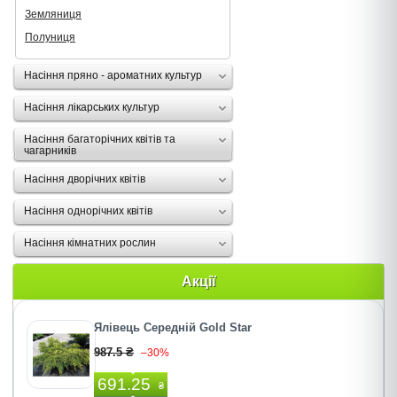
Земляниця
Полуниця
Насіння пряно - ароматних культур
Насіння лікарських культур
Насіння багаторічних квітів та
чагарників
Насіння дворічних квітів
Насіння однорічних квітів
Насіння кімнатних рослин
Акції
Ялівець Середній Gold Star
987.5 ₴
–30%
691.25
₴