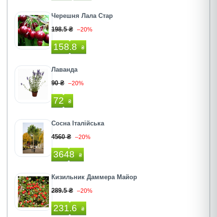
Черешня Лала Стар
198.5 ₴
–20%
158.8
₴
Лаванда
90 ₴
–20%
72
₴
Сосна Італійська
4560 ₴
–20%
3648
₴
Кизильник Даммера Майор
289.5 ₴
–20%
231.6
₴