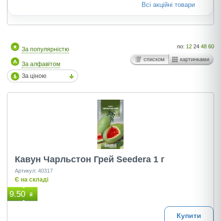
Всі акційні товари
по:
12
24
48
60
За популярністю
списком
картинками
За алфавітом
За ціною
Кавун Чарльстон Грей Seedera 1 г
Артикул: 40317
Є на складі
9.50
₴
Купити