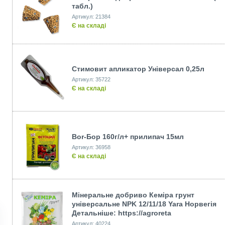
табл.)
Артикул: 21384
Є на складі
Стимовит апликатор Універсал 0,25л
Артикул: 35722
Є на складі
Bor-Бор 160г/л+ прилипач 15мл
Артикул: 36958
Є на складі
Мінеральне добриво Кеміра грунт
універсальне NPK 12/11/18 Yara Норвегія
Детальніше: https://agroreta
Артикул: 40224