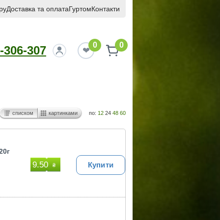
ру
Доставка та оплата
Гуртом
Контакти
0
0
-306-307
списком
картинками
по:
12
24
48
60
20г
9.50
Купити
₴