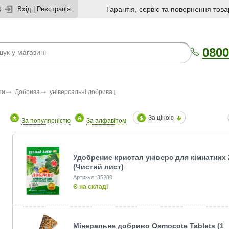
U
Вхід
|
Реєстрація
Гарантія, сервіс та повернення това
0800
ти
Добрива
універсальні добрива
За ціною
За популярністю
За алфавітом
Удобрение кристал універс для кімнатних 
(Чистий лист)
Артикул: 35280
Є на складі
Мінеральне добриво Osmocote Tablets (1