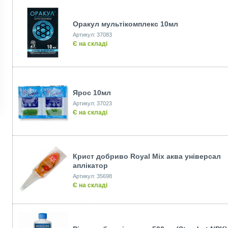
Оракул мультікомплекс 10мл
Артикул: 37083
Є на складі
Ярос 10мл
Артикул: 37023
Є на складі
Крист добриво Royal Mix аква універсал
аплікатор
Артикул: 35698
Є на складі