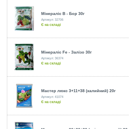
Мінераліс В - Бор 30г
Артикул: 32706
Є на складі
Мінераліс Fe - Залізо 30г
Артикул: 36374
Є на складі
Мастер люкс 3+11+38 (калийний) 20г
Артикул: 41074
Є на складі