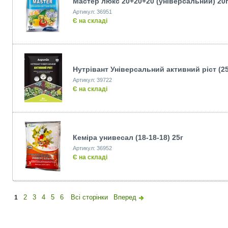
Мастер люкс 20+20+20 (універсальний) 20
Артикул: 36951
Є на складі
Нутрівант Універсальний активний ріст (25
Артикул: 39722
Є на складі
Кеміра унивесал (18-18-18) 25г
Артикул: 36952
Є на складі
2
3
4
5
6
Всі сторінки
Вперед
1