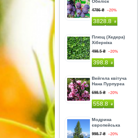
Обеліск
4786 ₴
–20%
3828.8
₴
Плющ (Хедера)
Хіберніка
498.5 ₴
–20%
398.8
₴
Вейгела квітуча
Нана Пурпуреа
698.5 ₴
–20%
558.8
₴
Модрина
європейська
998.7 ₴
–20%