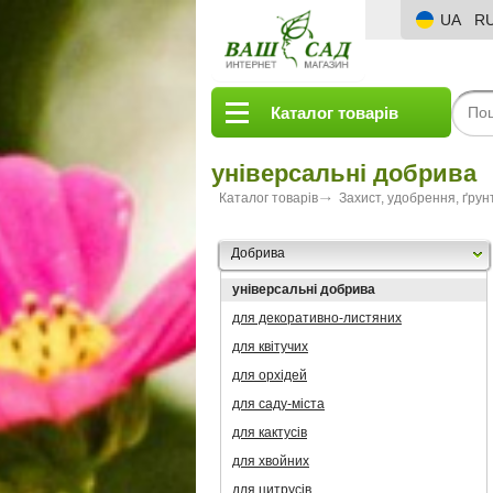
UA
R
Каталог товарів
універсальні добрива
Каталог товарів
Захист, удобрення, ґрун
Добрива
універсальні добрива
для декоративно-листяних
для квітучих
для орхідей
для саду-міста
для кактусів
для хвойних
для цитрусів