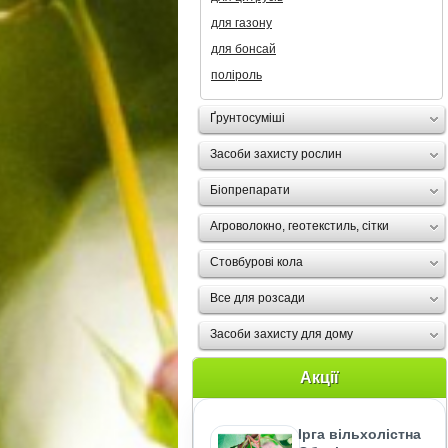
для газону
для бонсай
поліроль
Ґрунтосуміші
Засоби захисту рослин
Біопрепарати
Агроволокно, геотекстиль, сітки
Стовбурові кола
Все для розсади
Засоби захисту для дому
Акції
Ірга вільхолістна