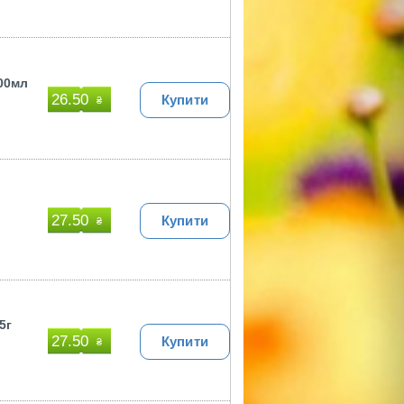
00мл
26.50
Купити
₴
27.50
Купити
₴
5г
27.50
Купити
₴