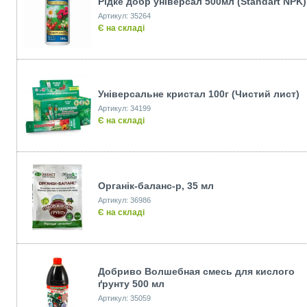
Рідке добр універсал 500мл (Standart NPK)
Артикул: 35264
Є на складі
Універсальне кристал 100г (Чистий лист)
Артикул: 34199
Є на складі
Органiк-баланс-р, 35 мл
Артикул: 36986
Є на складі
Добриво Волшебная смесь для кислого
ґрунту 500 мл
Артикул: 35059