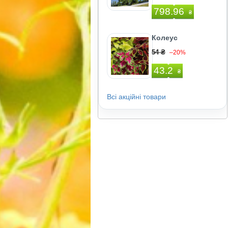
798.96
₴
Колеус
54 ₴
–20%
43.2
₴
Всі акційні товари