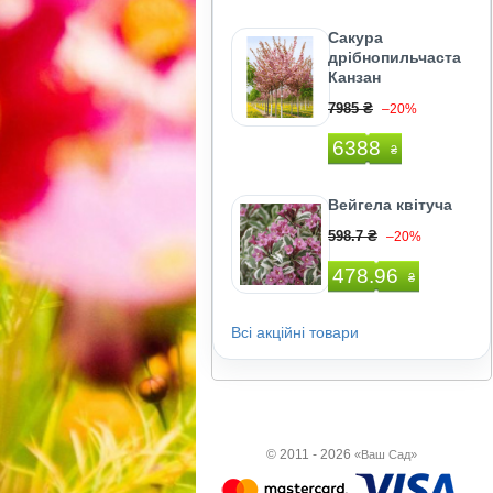
Сакура
дрібнопильчаста
Канзан
7985 ₴
–20%
6388
₴
Вейгела квітуча
598.7 ₴
–20%
478.96
₴
Всі акційні товари
© 2011 - 2026
«Ваш Сад»