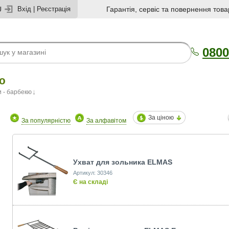
U
Вхід
|
Реєстрація
Гарантія, сервіс та повернення това
0800
ю
и - барбекю
За ціною
За популярністю
За алфавітом
Ухват для зольника ELMAS
Артикул: 30346
Є на складі