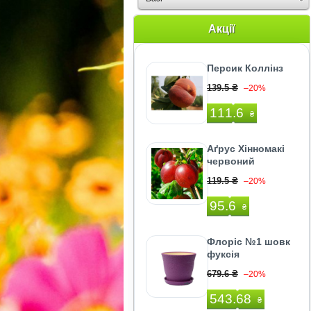
Акції
Персик Коллінз
139.5 ₴
–20%
111.6
₴
Аґрус Хінномакі
червоний
119.5 ₴
–20%
95.6
₴
Флоріс №1 шовк
фуксія
679.6 ₴
–20%
543.68
₴