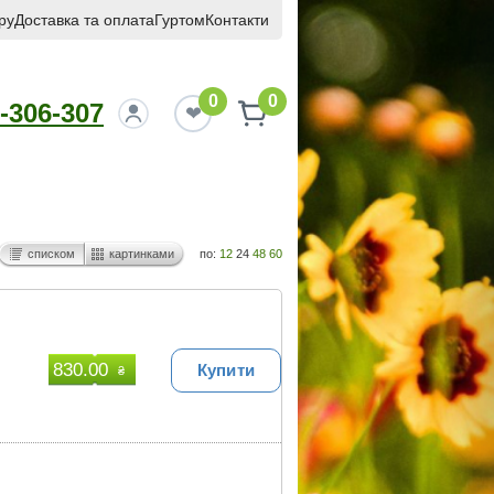
ру
Доставка та оплата
Гуртом
Контакти
0
0
-306-307
списком
картинками
по:
12
24
48
60
830.00
Купити
₴