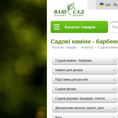
UA
R
Каталог товарів
Садові каміни - барбек
Каталог товарів
Інтер'єр
Садові камін
Садові каміни - барбекю
Камені для декору
Підставки для рослин
Садові фігури
Садові доріжки, бордюри, плитка
Декоративні вазони, кашпо, урні
Вазі