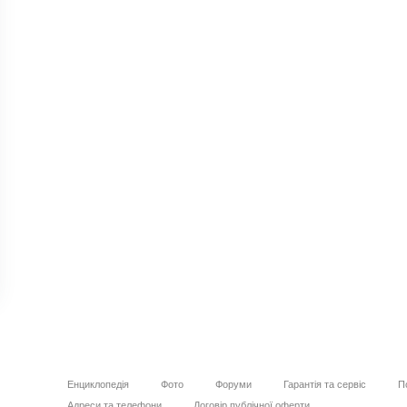
Енциклопедія
Фото
Форуми
Гарантія та сервіс
П
Адреси та телефони
Договір публічної оферти