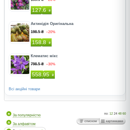
127.6
₴
Актинідія Оригінальна
198.5 ₴
–20%
158.8
₴
Клематис мікс
798.5 ₴
–30%
558.95
₴
Всі акційні товари
по:
12
24
48
60
За популярністю
списком
картинками
За алфавітом