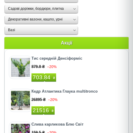
Садові доріжки, бордюри, плитка
Декоративні вазони, кашпо, урні
Вазі
Акції
Тис середній Денсіформіс
879.8 ₴
–20%
703.84
₴
Кедр Атлантика Глаука multitronco
26895 ₴
–20%
21516
₴
Слива карликова Блю Світ
159.5 ₴
–20%