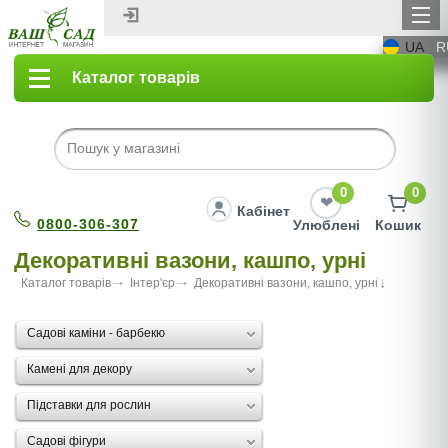
UA
R
Каталог товарів
0
0
Кабінет
0800-306-307
Улюблені
Кошик
Декоративні вазони, кашпо, урні
Каталог товарів
Інтер'єр
Декоративні вазони, кашпо, урні
Садові каміни - барбекю
Камені для декору
Підставки для рослин
Садові фігури