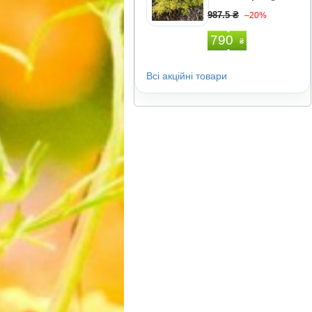
987.5 ₴
–20%
790
₴
Всі акційні товари