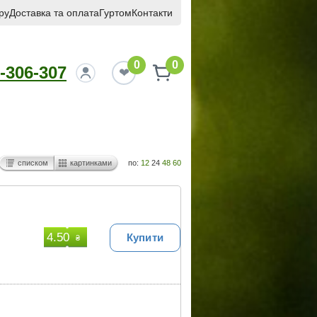
ру
Доставка та оплата
Гуртом
Контакти
0
0
-306-307
списком
картинками
по:
12
24
48
60
4.50
Купити
₴