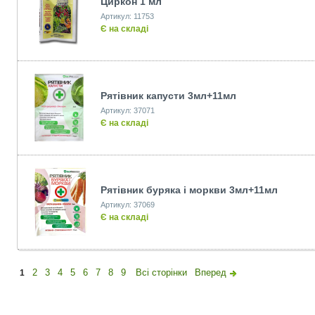
Циркон 1 мл
Артикул: 11753
Є на складі
Рятiвник капусти 3мл+11мл
Артикул: 37071
Є на складі
Рятiвник буряка i моркви 3мл+11мл
Артикул: 37069
Є на складі
2
3
4
5
6
7
8
9
Всі сторінки
Вперед
1