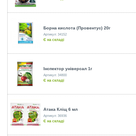
Борна кислота (Провентус) 20г
Артикул: 34152
Є на складі
Інспектор універсал 1г
Артикул: 34800
Є на складі
Атака Клiщ 6 мл
Артикул: 36936
Є на складі