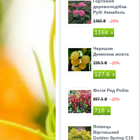
Гортензія
деревоподібна
Рубі Аннабель
1460 ₴
–20%
1168
₴
Черешня
Денисена жовта
159.5 ₴
–20%
127.6
₴
Фотія Ред Робiн
897.5 ₴
–20%
718
₴
Ялівець
Віргінський
Golden Spring C15