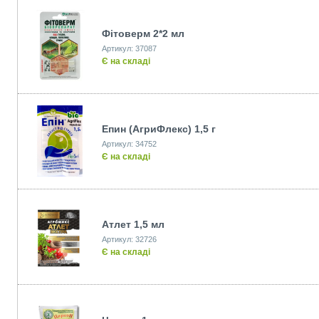
Фiтоверм 2*2 мл
Артикул: 37087
Є на складі
Епин (АгриФлекс) 1,5 г
Артикул: 34752
Є на складі
Атлет 1,5 мл
Артикул: 32726
Є на складі