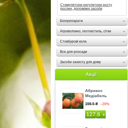
Стимулятори-регулятори росту
рослин, допоміжні засоби
Біопрепарати
Агроволокно, геотекстиль, сітки
Стовбурові кола
Все для розсади
Засоби захисту для дому
Акції
Абрикос
Медіабель
159.5 ₴
–20%
127.6
₴