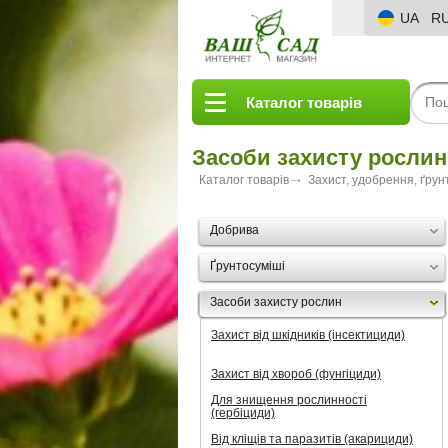
UA
R
Каталог товарів
Засоби захисту рослин
Каталог товарів
Захист, удобрення, ґрун
Добрива
Ґрунтосуміші
Засоби захисту рослин
Захист від шкідників (інсектициди)
Захист від хвороб (фунгіциди)
Для знищення рослинності
(гербіциди)
Від кліщів та паразитів (акарициди)