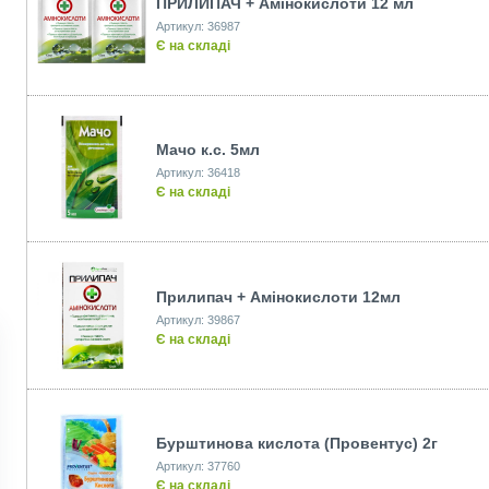
ПРИЛИПАЧ + Амiнокислоти 12 мл
Артикул: 36987
Є на складі
Мачо к.с. 5мл
Артикул: 36418
Є на складі
Прилипач + Амінокислоти 12мл
Артикул: 39867
Є на складі
Бурштинова кислота (Провентус) 2г
Артикул: 37760
Є на складі