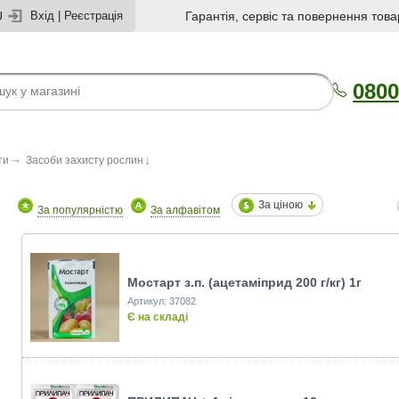
U
Вхід
|
Реєстрація
Гарантія, сервіс та повернення това
0800
ти
Засоби захисту рослин
За ціною
За популярністю
За алфавітом
Мостарт з.п. (ацетамiприд 200 г/кг) 1г
Артикул: 37082
Є на складі