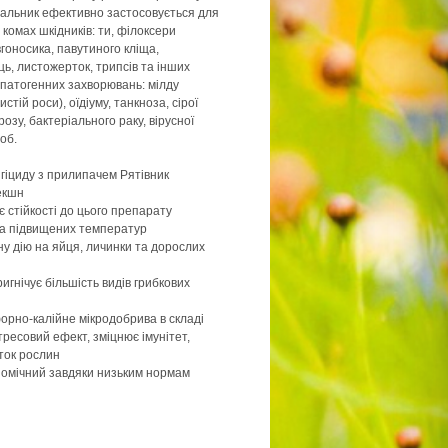
вальник ефективно застосовується для
 комах шкідників: ти, філоксери
гоносика, павутиного кліща,
ць, листожерток, трипсів та інших
д патогенних захворювань: мілду
тій роси), оїдіуму, танкноза, сірої
розу, бактеріального раку, вірусної
об.
гіциду з прилипачем Рятівник
екшн
є стійкості до цього препарату
за підвищених температур
у дію на яйця, личинки та дорослих
игнічує більшість видів грибкових
рно-калійне мікродобрива в складі
ресовий ефект, зміцнює імунітет,
иток рослин
номічний завдяки низьким нормам