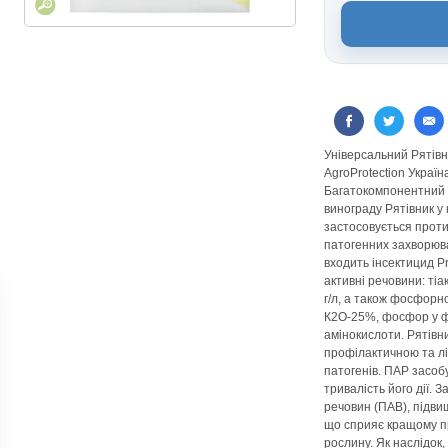
Універсальний Рятівн
AgroProtection Україн
Багатокомпонентний 
винограду Рятівник у
застосовується проти 
патогенних захворюва
входить інсектицид P
активні речовини: тіа
г/л, а також фосфорн
К2О-25%, фосфор у ф
амінокислоти. Рятівн
профілактичною та лі
патогенів. ПАР засоб
тривалість його дії. 
речовин (ПАВ), підви
що сприяє кращому п
рослину. Як наслідок