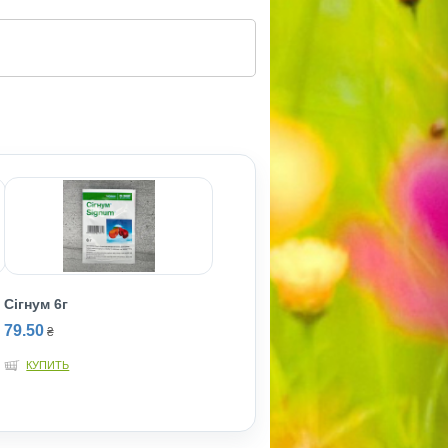
Сiгнум 6г
79.50
₴
КУПИТЬ