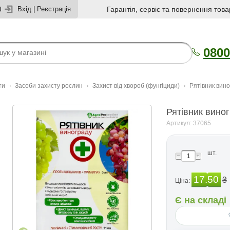
U
Вхід
|
Реєстрація
Гарантія, сервіс та повернення това
0800
ти
Засоби захисту рослин
Захист від хвороб (фунгіциди)
Рятiвник вин
Рятiвник вино
Артикул: 37065
шт.
17.50
₴
Ціна:
Є на складі