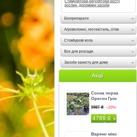
Стимулятори-регулятори росту
рослин, допоміжні засоби
Біопрепарати
Агроволокно, геотекстиль, сітки
Стовбурові кола
Все для розсади
Засоби захисту для дому
Акції
Сосна чорна
Орегон Грін
5987 ₴
–20%
4789.6
₴
Варенс мікс