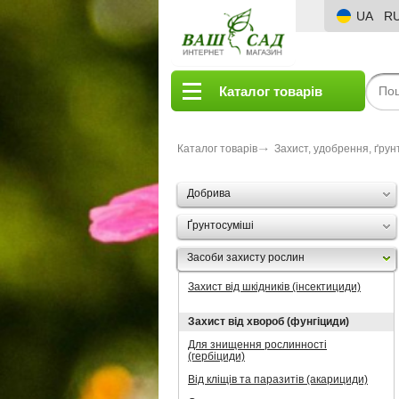
UA
R
Каталог товарів
Каталог товарів
Захист, удобрення, ґрун
Добрива
Ґрунтосуміші
Засоби захисту рослин
Захист від шкідників (інсектициди)
Захист від хвороб (фунгіциди)
Для знищення рослинності
(гербіциди)
Від кліщів та паразитів (акарициди)