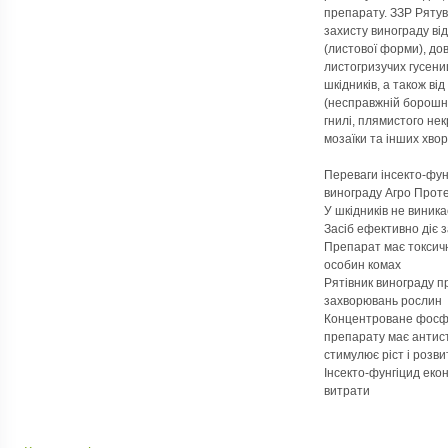
препарату. ЗЗР Ряту
захисту винограду від
(листової форми), дов
листогризучих гусени
шкідників, а також ві
(несправжній борошнис
гнилі, плямистого нек
мозаїки та інших хвор
Переваги інсекто-фун
винограду Агро Прот
У шкідників не виника
Засіб ефективно діє 
Препарат має токсичн
особин комах
Рятівник винограду пр
захворювань рослин
Концентроване фосфо
препарату має антист
стимулює ріст і розв
Інсекто-фунгіцид еко
витрати