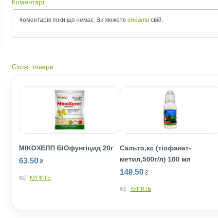
Коментарі
Коментарів поки що немає, Ви можете
додати
свій.
Схожі товари
МIКOХЕЛП БIOфунгiцид 20г
Сальто,кс (тіофанат-
метил,500г/л) 100 мл
63.50
₴
149.50
₴
КУПИТЬ
КУПИТЬ