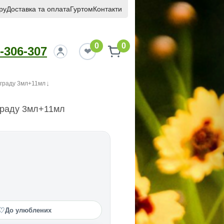
ру
Доставка та оплата
Гуртом
Контакти
0
0
-306-307
ограду 3мл+11мл
граду 3мл+11мл
♡
До улюблених