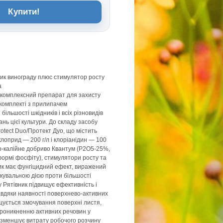
Купити!
ик винограду плюс стимулятор росту
а
комплексний препарат для захисту
 комплекті з прилипачем
більшості шкідників і всіх різновидів
нь цієї культури. До складу засобу
rotect Duo/Протект Дуо, що містить
клоприд — 200 г/л і клоріанідин — 100
о-калійне добриво Квантум (Р2О5-25%,
ормі фосфіту), стимулятори росту та
ик має фунгіцидний ефект, виражений
кувальною дією проти більшості
у Рятівник підвищує ефективність і
Завдяки наявності поверхнево-активних
щується змочування поверхні листя,
роникненню активних речовин у
, зменшує витрату робочого розчину