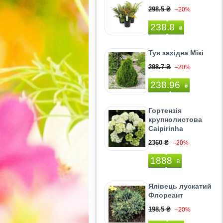
298.5 ₴
–20%
238.8
₴
Туя західна Мікі
298.7 ₴
–20%
238.96
₴
Гортензія
крупнолистова
Caipirinha
2360 ₴
–20%
1888
₴
Ялівець лускатий
Флореант
198.5 ₴
–20%