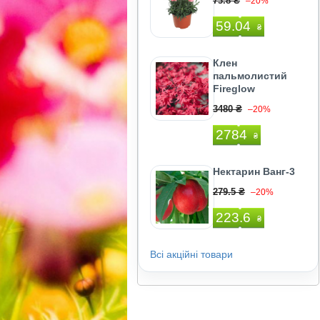
73.8 ₴
–20%
59.04
₴
Клен
пальмолистий
Fireglow
3480 ₴
–20%
2784
₴
Нектарин Ванг-3
279.5 ₴
–20%
223.6
₴
Всі акційні товари