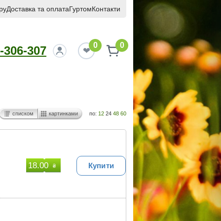
ру
Доставка та оплата
Гуртом
Контакти
0
0
-306-307
списком
картинками
по:
12
24
48
60
18.00
Купити
₴