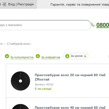
U
Вхід
|
Реєстрація
Гарантія, сервіс та повернення това
0800
ти
Стовбурові кола
За ціною
За популярністю
За алфавітом
Пристовбурне коло 20 см чорний 60 г/м2
ZRостай
Артикул: 40116
Є на складі
Пристовбурне коло 40 см чорний 60 г/м2