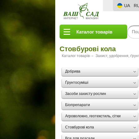
UA
R
Каталог товарів
Стовбурові кола
Каталог товарів
Захист, удобрення, ґрун
Добрива
Ґрунтосуміші
Засоби захисту рослин
Біопрепарати
Агроволокно, геотекстиль, сітки
Стовбурові кола
Все для розсади