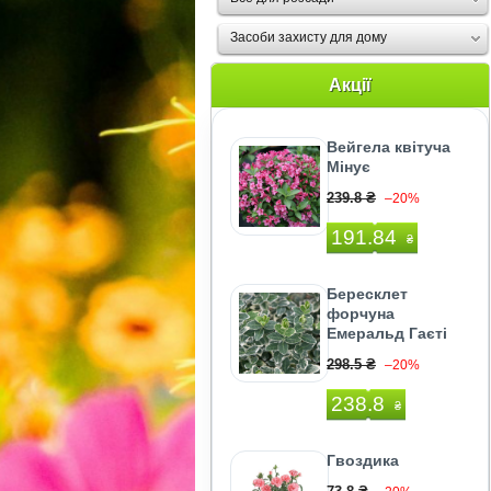
Засоби захисту для дому
Акції
Вейгела квітуча
Мінує
239.8 ₴
–20%
191.84
₴
Бересклет
форчуна
Емеральд Гаєті
298.5 ₴
–20%
238.8
₴
Гвоздика