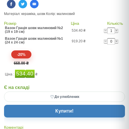
Матеріал: кераміка, шовк Колір: малиновий
Розмір
Ціна
Кількість
Вазон Грація шовк малиновий №2
534.40
₴
(19 x 19 см)
Вазон Грація шовк малиновий №1
919.20
₴
(24 x 24 см)
-20%
668.00 ₴
534.40
Ціна :
₴
Є на складі
♡
До улюблених
Купити!
Коментарі