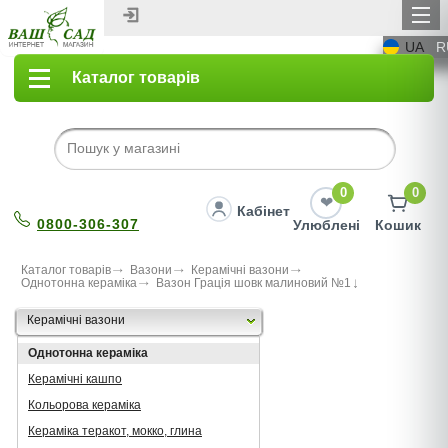
UA
R
Каталог товарів
0
0
Кабінет
0800-306-307
Улюблені
Кошик
Каталог товарів
Вазони
Керамічні вазони
Однотонна кераміка
Вазон Грація шовк малиновий №1
Керамічні вазони
Однотонна кераміка
Керамічні кашпо
Кольорова кераміка
Кераміка теракот, мокко, глина