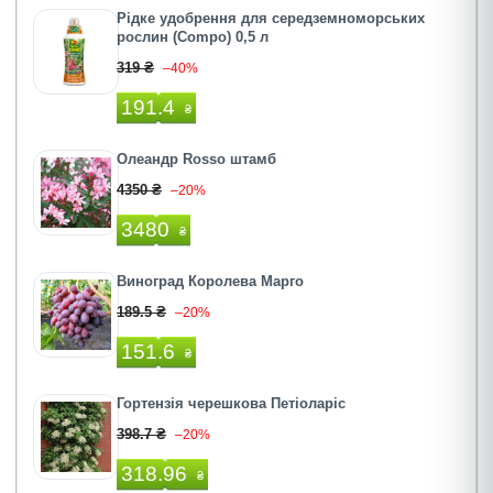
Рідке удобрення для середземноморських
рослин (Compo) 0,5 л
319 ₴
–40%
191.4
₴
Олеандр Rosso штамб
4350 ₴
–20%
3480
₴
Виноград Королева Марго
189.5 ₴
–20%
151.6
₴
Гортензія черешкова Петіоларіс
398.7 ₴
–20%
318.96
₴