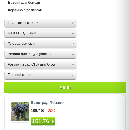
Вазони для бонсай
Кераміка з розписом
Пластикові вазони
Кашпо під орхідеї
Флораріуми скляні
Вазони для саду (вуличні)
Розумний сад Click and Grow
Плетені кашпо
Акції
Виноград Лорано
189.7 ₴
–20%
151.76
₴