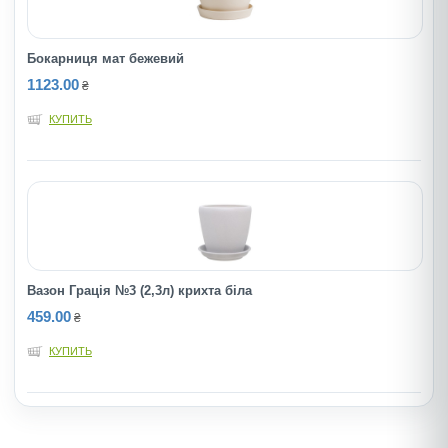
Бокарниця мат бежевий
1123.00
₴
КУПИТЬ
Вазон Грація №3 (2,3л) крихта бiла
459.00
₴
КУПИТЬ