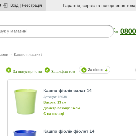
U
Вхід
|
Реєстрація
Гарантія, сервіс та повернення това
0800
азони
Кашпо пластик
За ціною
За популярністю
За алфавітом
Кашпо фіолік салат 14
Артикул: 15038
Висота: 13 см
Діаметр вазону: 14 см
Є на складі
Кашпо фіолік фіолет 14