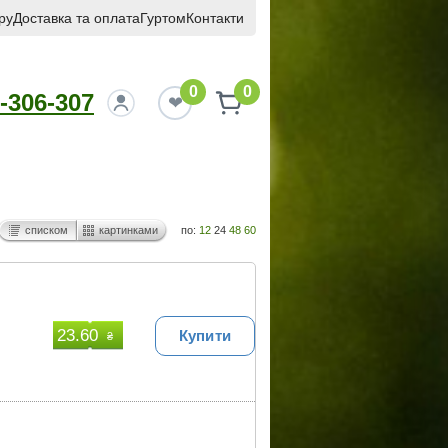
ру
Доставка та оплата
Гуртом
Контакти
0
0
-306-307
списком
картинками
по:
12
24
48
60
23.60
Купити
₴