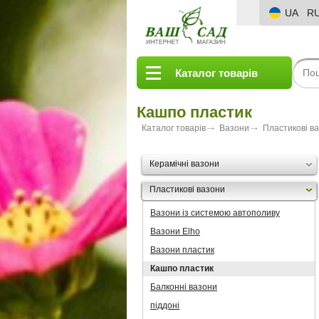
UA
R
Каталог товарів
Кашпо пластик
Каталог товарів
Вазони
Пластикові в
Керамічні вазони
Пластикові вазони
Вазони із системою автополиву
Вазони Elho
Вазони пластик
Кашпо пластик
Балконні вазони
піддоні