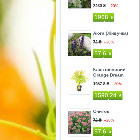
2460 ₴
–20%
1968
₴
Аюга (Живучка)
72 ₴
–20%
57.6
₴
Клен віяловий
Orange Dream
1987.8 ₴
–20%
1590.24
₴
Очиток
72 ₴
–20%
57.6
₴