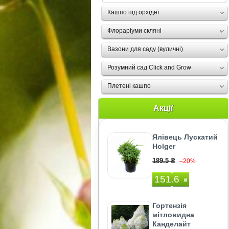
Кашпо під орхідеї
Флораріуми скляні
Вазони для саду (вуличні)
Розумний сад Click and Grow
Плетені кашпо
Акції
Ялівець Лускатий
Holger
189.5 ₴
–20%
151.6
₴
Гортензія
мітловидна
Канделайт