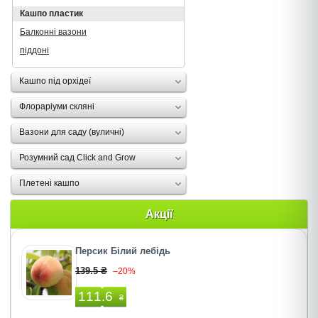
Кашпо пластик
Балконні вазони
піддоні
Кашпо під орхідеї
Флораріуми скляні
Вазони для саду (вуличні)
Розумний сад Click and Grow
Плетені кашпо
Акції
Персик Білий лебідь
139.5 ₴
–20%
111.6
₴