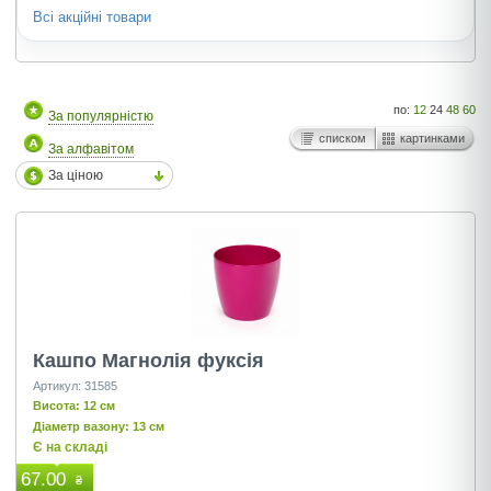
Всі акційні товари
по:
12
24
48
60
За популярністю
списком
картинками
За алфавітом
За ціною
Кашпо Магнолія фуксія
Артикул: 31585
Висота: 12 см
Діаметр вазону: 13 см
Є на складі
67.00
₴