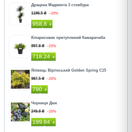
Драцена Маджента 3 стовбура
1198.5 ₴
–20%
958.8
₴
Кіпарисовик притуплений Камарачиба
897.8 ₴
–20%
718.24
₴
Ялівець Віргінський Golden Spring C15
987.5 ₴
–20%
790
₴
Чорниця Дюк
249.8 ₴
–20%
199.84
₴