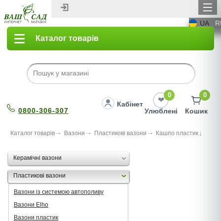
UA
R
Каталог товарів
0
0
Кабінет
0800-306-307
Улюблені
Кошик
Каталог товарів
Вазони
Пластикові вазони
Кашпо пластик
Керамічні вазони
Пластикові вазони
Вазони із системою автополиву
Вазони Elho
Вазони пластик