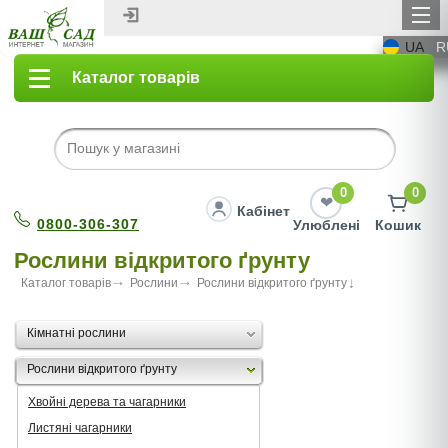
UA
R
Каталог товарів
0
0
Кабінет
0800-306-307
Улюблені
Кошик
Рослини відкритого ґрунту
Каталог товарів
Рослини
Рослини відкритого ґрунту
Кімнатні рослини
Рослини відкритого ґрунту
Хвойні дерева та чагарники
Листяні чагарники