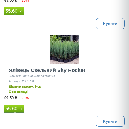
69.50 ₴
–20%
55.60
₴
Купити
Ялівець Скельний Sky Rocket
Juniperus scopulorum Skyrocket
Артикул: 2039781
Діаметр вазону: 9 см
Є на складі
69.50 ₴
–20%
55.60
₴
Купити