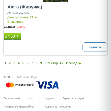
Аюга (Живучка)
Артикул: 2027141
Діаметр вазону: 10 см
Є на складі
72.00 ₴
–20%
57.60
₴
Купити
2
3
4
5
6
7
8
9
Всі сторінки
Вперед
1
© 2011 - 2026
«Ваш Сад»
Енциклопедія
Фото
Форуми
Гарантія та сервіс
Політика конфіденційності
Адреси та телефони