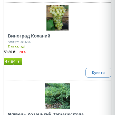
Виноград Коханий
Артикул: 2034765
Є на складі
59.80 ₴
–20%
47.84
₴
Купити
Ялівець Козацький Tamariscifolia