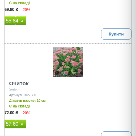
Є на складі
69.80 ₴
–20%
55.84
₴
Купити
Очиток
Sedum
Артикул: 2027380
Діаметр вазону: 10 см
Є на складі
72.00 ₴
–20%
57.60
₴