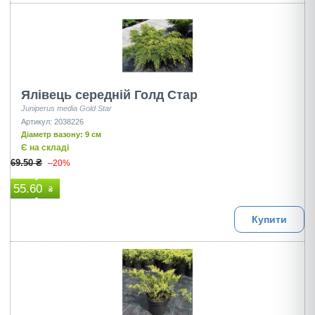
Ялівець середній Голд Стар
Juniperus media Gold Star
Артикул: 2038226
Діаметр вазону: 9 см
Є на складі
69.50 ₴
–20%
55.60
₴
Купити