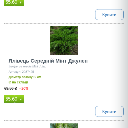
55.60
₴
Купити
Ялівець Середній Мінт Джулеп
Juniperus media Mint Julep
Артикул: 2037425
Діаметр вазону: 9 см
Є на складі
69.50 ₴
–20%
55.60
₴
Купити