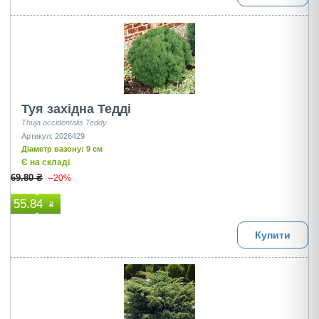
Туя західна Тедді
Thuja occidentalis Teddy
Артикул: 2026429
Діаметр вазону: 9 см
Є на складі
69.80 ₴
–20%
55.84
₴
Купити