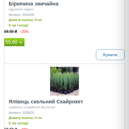
Бірючина звичайна
Ligustrum vulgare
Артикул: 2034030
Діаметр вазону: 9 см
Є на складі
69.50 ₴
–20%
55.60
₴
Купити
Ялівець скельний Скайрокет
Juniperus scopulorum Skyrocket
Артикул: 2038620
Діаметр вазону: 9 см
Є на складі