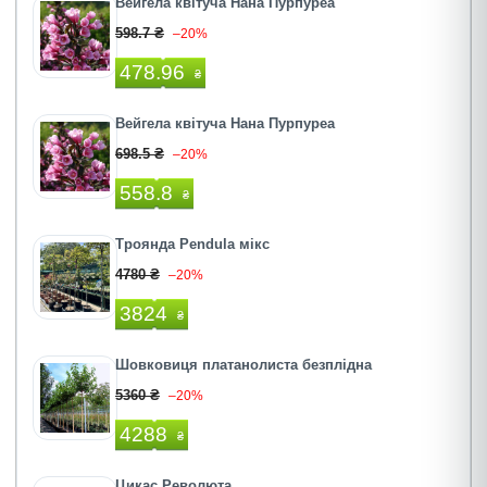
Вейгела квітуча Нана Пурпуреа
598.7 ₴
–20%
478.96
₴
Вейгела квітуча Нана Пурпуреа
698.5 ₴
–20%
558.8
₴
Троянда Pendula мікс
4780 ₴
–20%
3824
₴
Шовковиця платанолиста безплідна
5360 ₴
–20%
4288
₴
Цикас Революта