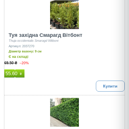
Туя західна Смарагд Вітбонт
Thuja occidentalis Smaragd Witbont
Артикул: 2037270
Діаметр вазону: 9 см
Є на складі
69.50 ₴
–20%
55.60
₴
Купити