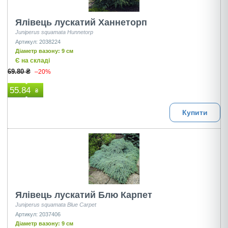
Ялівець лускатий Ханнеторп
Juniperus squamata Hunnetorp
Артикул: 2038224
Діаметр вазону: 9 см
Є на складі
69.80 ₴
–20%
55.84
₴
Купити
Ялівець лускатий Блю Карпет
Juniperus squamata Blue Carpet
Артикул: 2037406
Діаметр вазону: 9 см