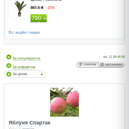
987.5 ₴
–20%
790
₴
Всі акційні товари
по:
12
24
48
60
За популярністю
списком
картинками
За алфавітом
За ціною
Яблуня Спартак