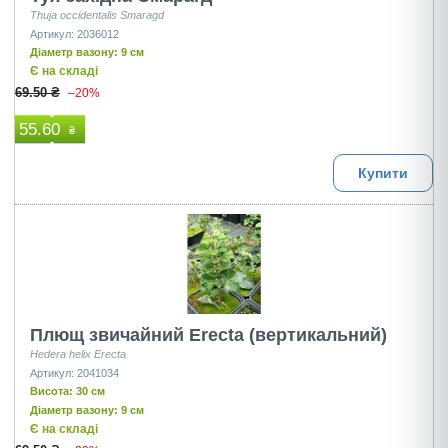
Thuja occidentalis Smaragd
Артикул: 2036012
Діаметр вазону: 9 см
Є на складі
69.50 ₴
–20%
55.60
₴
Купити
Плющ звичайний Erecta (вертикальний)
Hedera helix Erecta
Артикул: 2041034
Висота: 30 см
Діаметр вазону: 9 см
Є на складі