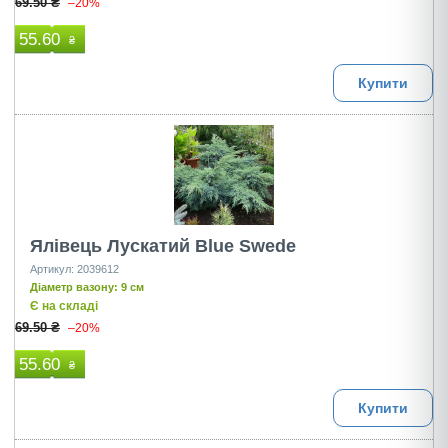
69.50 ₴
–20%
55.60
₴
Купити
Ялівець Лускатий Blue Swede
Артикул: 2039612
Діаметр вазону: 9 см
Є на складі
69.50 ₴
–20%
55.60
₴
Купити