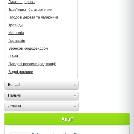
Листяні дерева
Трав'янисті багаторічники
Плодові дерева та чагарники
Троянди
Магнолія
Гортензія
Вересові-рододендрон
Ліани
Плодові рослини (саджанці)
Водні рослини
Бонсай
Пальми
Літники
Акції