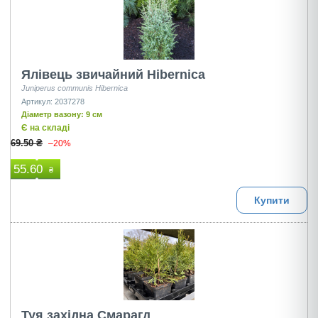
Ялівець звичайний Hibernica
Juniperus communis Hibernica
Артикул: 2037278
Діаметр вазону: 9 см
Є на складі
69.50 ₴
–20%
55.60
₴
Купити
Туя західна Смарагд