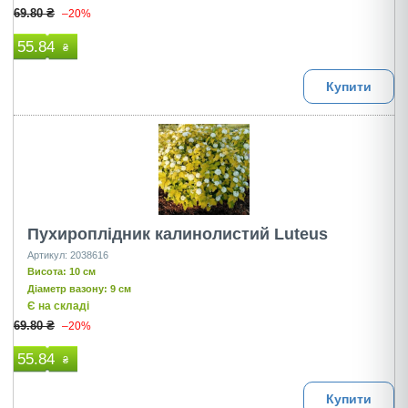
69.80 ₴
–20%
55.84
₴
Купити
Пухироплiдник калинолистий Luteus
Артикул: 2038616
Висота: 10 см
Діаметр вазону: 9 см
Є на складі
69.80 ₴
–20%
55.84
₴
Купити