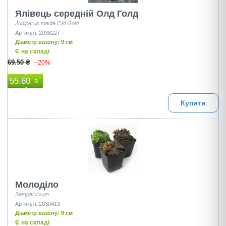
Ялівець середній Олд Голд
Juniperus media Old Gold
Артикул: 2038227
Діаметр вазону: 9 см
Є на складі
69.50 ₴
–20%
55.60
₴
Купити
Молоділо
Sempervivum
Артикул: 2030413
Діаметр вазону: 9 см
Є на складі