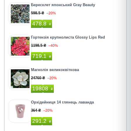
Бересклет японський Gray Beauty
598.5 ₴
–20%
478.8
₴
Гортензія крупнолиста Glossy Lips Red
1198.5 ₴
–40%
719.1
₴
Магнолія великоквіткова
24760 ₴
–20%
19808
₴
Орхідейниця 14 глянець лаванда
364 ₴
–20%
291.2
₴