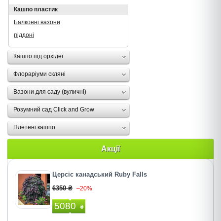
Кашпо пластик
Балконні вазони
піддоні
Кашпо під орхідеї
Флораріуми скляні
Вазони для саду (вуличні)
Розумний сад Click and Grow
Плетені кашпо
Акції
Церсіс канадський Ruby Falls
6350 ₴
–20%
5080
₴