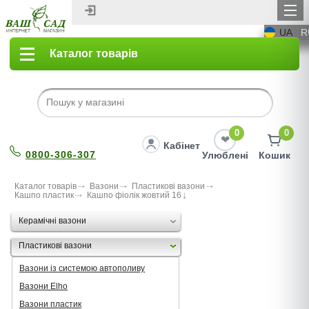
UA
R
Каталог товарів
0
0
Кабінет
0800-306-307
Улюблені
Кошик
Каталог товарів
Вазони
Пластикові вазони
Кашпо пластик
Кашпо фіолік жовтий 16
Керамічні вазони
Пластикові вазони
Вазони із системою автополиву
Вазони Elho
Вазони пластик