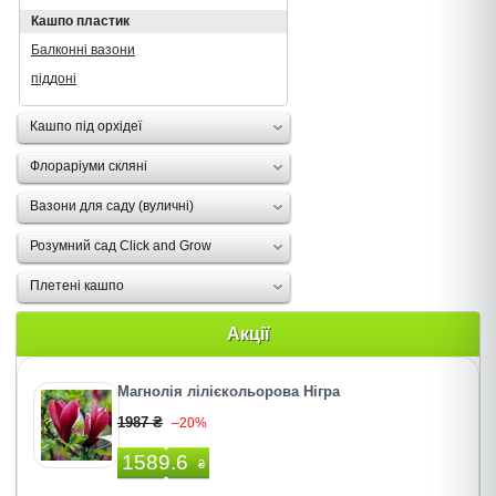
Кашпо пластик
Балконні вазони
піддоні
Кашпо під орхідеї
Флораріуми скляні
Вазони для саду (вуличні)
Розумний сад Click and Grow
Плетені кашпо
Акції
Магнолія лілієкольорова Нігра
1987 ₴
–20%
1589.6
₴