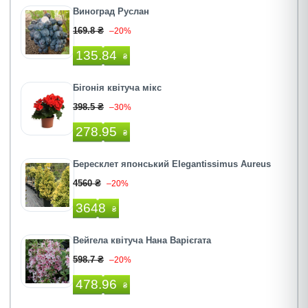
Виноград Руслан
169.8 ₴
–20%
135.84
₴
Бігонія квітуча мікс
398.5 ₴
–30%
278.95
₴
Бересклет японський Elegantissimus Aureus
4560 ₴
–20%
3648
₴
Вейгела квітуча Нана Варієгата
598.7 ₴
–20%
478.96
₴