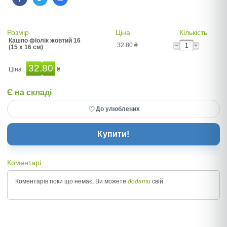
Розмір
Ціна
Кількість
Кашпо фіолік жовтий 16
32.80
₴
(15 x 16 см)
32.80
Ціна :
₴
Є на складі
♡
До улюблених
Купити!
Коментарі
Коментарів поки що немає, Ви можете
додати
свій.