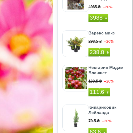
4985 ₴
–20%
3988
₴
Варенс микс
298.5 ₴
–20%
238.8
₴
Нектарин Мадам
Бланшет
139.5 ₴
–20%
111.6
₴
Кипарисовик
Лейланда
79.5 ₴
–20%
63.6
₴