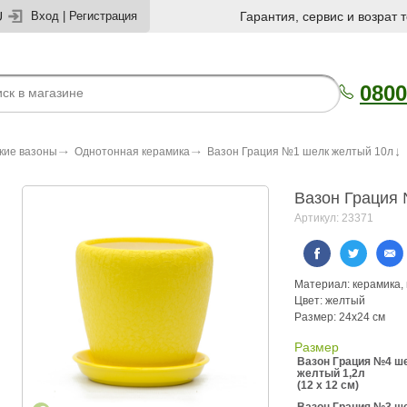
U
Вход
|
Регистрация
Гарантия, сервис и возрат 
0800
кие вазоны
Однотонная керамика
Вазон Грация №1 шелк желтый 10л
Вазон Грация
Артикул: 23371
Материал: керамика,
Цвет: желтый
Размер: 24х24 см
Размер
Вазон Грация №4 ш
желтый 1,2л
(12 x 12 см)