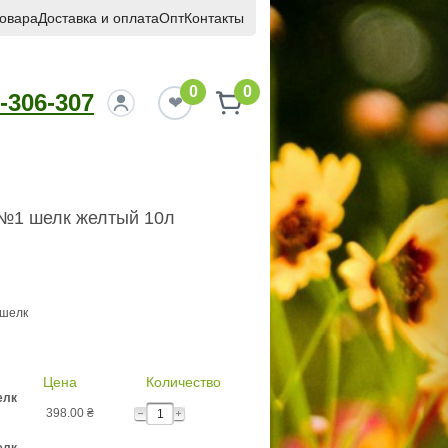
товара
Доставка и оплата
Опт
Контакты
0
0
-306-307
 №1 шелк желтый 10л
 шелк
Цена
Количество
елк
398.00
₴