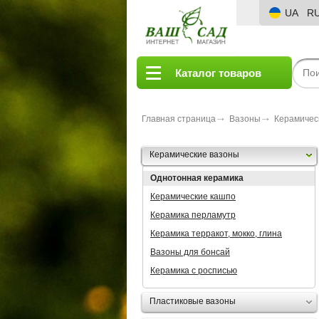
UA
R
Каталог товаров
Главная страница
Вазоны
Керамичес
Керамические вазоны
Однотонная керамика
Керамические кашпо
Керамика перламутр
Керамика терракот, мокко, глина
Вазоны для бонсай
Керамика с росписью
Пластиковые вазоны