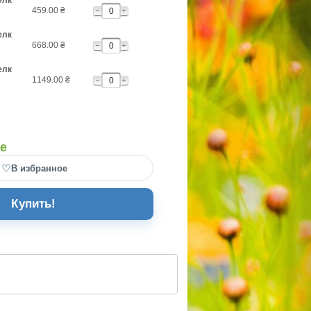
елк
459.00
₴
елк
668.00
₴
елк
1149.00
₴
де
♡
В избранное
Купить!