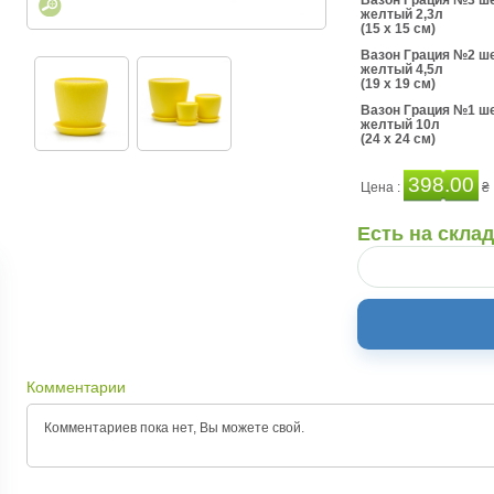
Вазон Грация №3 ш
желтый 2,3л
(15 x 15 см)
Вазон Грация №2 ш
желтый 4,5л
(19 x 19 см)
Вазон Грация №1 ш
желтый 10л
(24 x 24 см)
398.00
Цена :
₴
Есть на скла
Комментарии
Комментариев пока нет, Вы можете
свой.