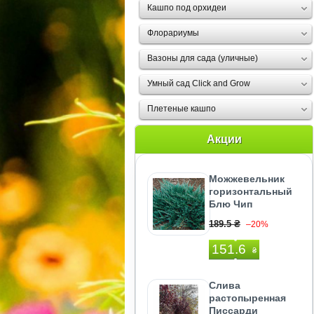
Кашпо под орхидеи
Флорариумы
Вазоны для сада (уличные)
Умный сад Click and Grow
Плетеные кашпо
Акции
Можжевельник
горизонтальный
Блю Чип
189.5 ₴
–20%
151.6
₴
Слива
растопыренная
Писсарди