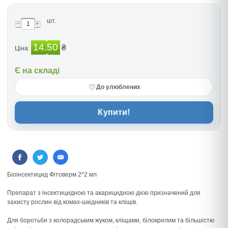
шт.
14.50
₴
Ціна:
Є на складі
♡
До улюблених
Купити!
Біоінсектицид Фітоверм 2*2 мл
Препарат з інсектицидною та акарицидною дією призначений для
захисту рослин від комах-шкідників та кліщів.
Для боротьби з колорадським жуком, кліщами, білокрилим та більшістю