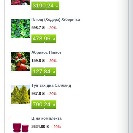
3190.24
₴
Плющ (Хедера) Хіберніка
598.7 ₴
–20%
478.96
₴
Абрикос Пінкот
159.8 ₴
–20%
127.84
₴
Туя західна Салланд
987.8 ₴
–20%
790.24
₴
Ціна комплекта
3634.00 ₴
–20%