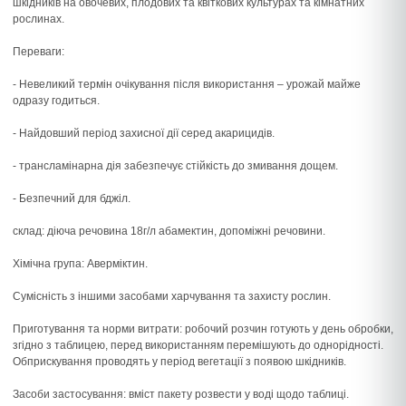
шкідників на овочевих, плодових та квіткових культурах та кімнатних
рослинах.
Переваги:
- Невеликий термін очікування після використання – урожай майже
одразу годиться.
- Найдовший період захисної дії серед акарицидів.
- трансламінарна дія забезпечує стійкість до змивання дощем.
- Безпечний для бджіл.
склад: діюча речовина 18г/л абамектин, допоміжні речовини.
Хімічна група: Аверміктин.
Сумісність з іншими засобами харчування та захисту рослин.
Приготування та норми витрати: робочий розчин готують у день обробки,
згідно з таблицею, перед використанням перемішують до однорідності.
Обприскування проводять у період вегетації з появою шкідників.
Засоби застосування: вміст пакету розвести у воді щодо таблиці.