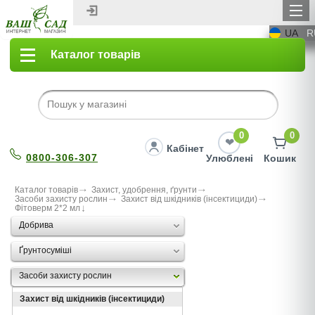
UA
R
Каталог товарів
0
0
Кабінет
0800-306-307
Улюблені
Кошик
Каталог товарів
Захист, удобрення, ґрунти
Засоби захисту рослин
Захист від шкідників (інсектициди)
Фiтоверм 2*2 мл
Добрива
Ґрунтосуміші
Засоби захисту рослин
Захист від шкідників (інсектициди)