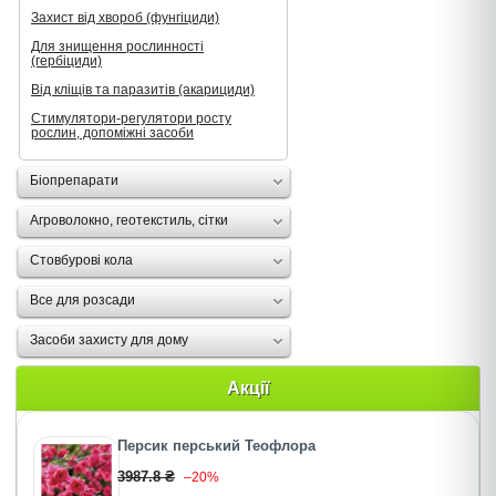
Захист від хвороб (фунгіциди)
Для знищення рослинності
(гербіциди)
Від кліщів та паразитів (акарициди)
Стимулятори-регулятори росту
рослин, допоміжні засоби
Біопрепарати
Агроволокно, геотекстиль, сітки
Стовбурові кола
Все для розсади
Засоби захисту для дому
Акції
Персик перський Теофлора
3987.8 ₴
–20%