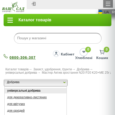
UA
R
Каталог товарів
0
0
Кабінет
0800-306-307
Улюблені
Кошик
Каталог товарів
Захист, удобрення, ґрунти
Добрива
універсальні добрива
Мастер Актив зростання N20 P20 K20+ME 25г
Добрива
універсальні добрива
для декоративно-листяних
для квітучих
для орхідей