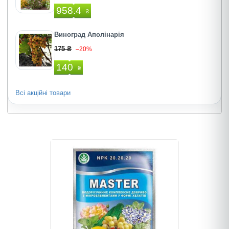
958.4
₴
Виноград Аполінарія
175 ₴
–20%
140
₴
Всі акційні товари