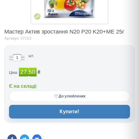
Мастер Актив зростання N20 P20 K20+ME 25г
Артикул: 37153
шт.
27.50
₴
Ціна:
Є на складі
♡
До улюблених
Купити!