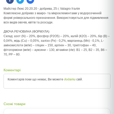
Майстер Люкс 20.20.20 - добрива, 25 г, Valagro Італія
Комплексне добриво з макро- та мікроелементами у водорозчинній
формі універсального призначення. Використовується для підживлення
всіх видів овочів, квітів та розсади.
ДІЮЧА РЕЧОВИНА (ФОРМУЛА)
Склад: азот (N) – 20%, фосфор (P2O5) – 20%, калій (К2O) – 20%, бір (B) –
0,04%, мідь (Cu) – 0,05%, залізо (Fe) - 0,2%, марганець (Mn) - 0,1%, L-
амінокислоти (мг/кг) – гліцин – 150, аргінін – 30, триптофан – 40,
фітогормони (мг/кг) – ауксини – 130, вітаміни (г/кг): B1 – 25, B2 – 35, B6 –
70, РР – 80.
Коментарі
Коментарів поки що немає, Ви можете
додати
свій.
Схожі товари