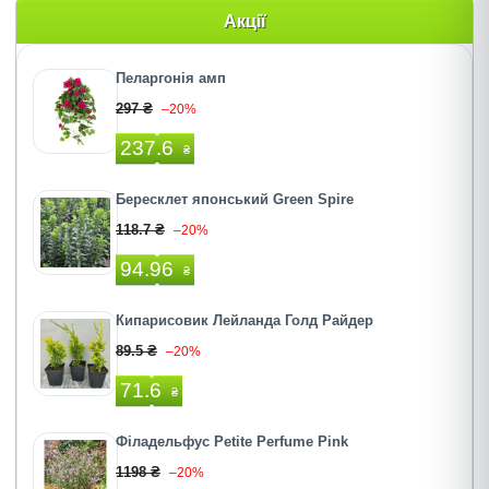
Акції
Пеларгонія амп
297 ₴
–20%
237.6
₴
Бересклет японський Green Spire
118.7 ₴
–20%
94.96
₴
Кипарисовик Лейланда Голд Райдер
89.5 ₴
–20%
71.6
₴
Філадельфус Petite Perfume Pink
1198 ₴
–20%