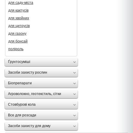
для саду-міста
для кактусів
для хвойних
для цитрусів
для газону
для бонсай
поліроль
Ґрунтосуміші
Засоби захисту рослин
Біопрепарати
Агроволокно, геотекстиль, сітки
Стовбурові кола
Все для розсади
Засоби захисту для дому