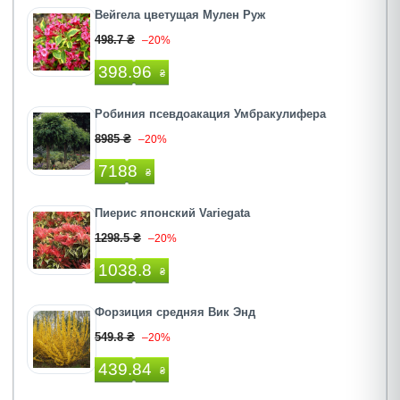
Вейгела цветущая Мулен Руж
498.7 ₴
–20%
398.96
₴
Робиния псевдоакация Умбракулифера
8985 ₴
–20%
7188
₴
Пиерис японский Variegata
1298.5 ₴
–20%
1038.8
₴
Форзиция средняя Вик Энд
549.8 ₴
–20%
439.84
₴