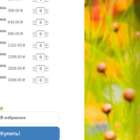
нза
398.00
₴
нза
649.00
₴
нза
896.00
₴
нза
1162.00
₴
нза
1398.60
₴
нза
2836.00
₴
нза
3386.00
₴
де
В избранное
Купить!