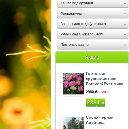
Кашпо под орхидеи
Флорариумы
Вазоны для сада (уличные)
Умный сад Click and Grow
Плетеные кашпо
Акции
Гортензия
крупнолистная
Forever&Ever микс
2980 ₴
–20%
2384
₴
Сосна черная
Austriaca