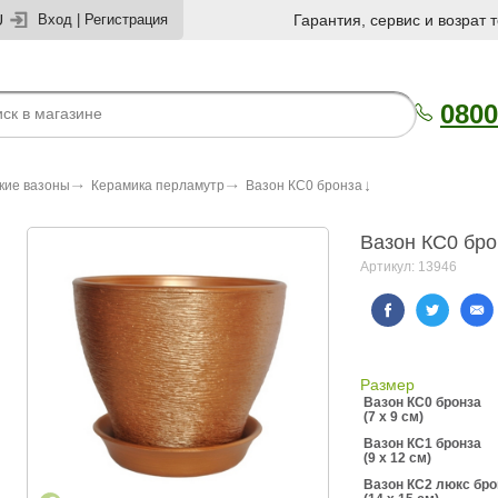
U
Вход
|
Регистрация
Гарантия, сервис и возрат 
0800
кие вазоны
Керамика перламутр
Вазон КС0 бронза
Вазон КС0 бро
Артикул: 13946
Размер
Вазон КС0 бронза
(7 x 9 см)
Вазон КС1 бронза
(9 x 12 см)
Вазон КС2 люкс бро