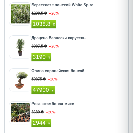
Бересклет японский White Spire
1298.5 ₴
–20%
1038.8
₴
Драцена Варнески карусель
3987.5 ₴
–20%
3190
₴
Олива европейская бонсай
59875 ₴
–20%
47900
₴
Роза штамбовая микс
3680 ₴
–20%
2944
₴