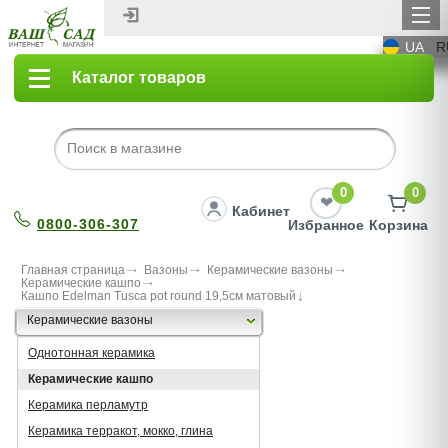
UA
R
Каталог товаров
0
0
Кабинет
0800-306-307
Избранное
Корзина
Главная страница
Вазоны
Керамические вазоны
Керамические кашпо
Кашпо Edelman Tusca pot round 19,5cм матовый
Керамические вазоны
Однотонная керамика
Керамические кашпо
Керамика перламутр
Керамика терракот, мокко, глина