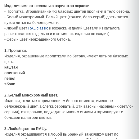
Изделия имеют несколько вариантов окраски:
- Пропитка. Втравливание 4-х базовых цветов пропитки в тело бетона,
- Белый монохромный. Белый цвет (точнее, бело-серый) достигается
путем литья на белом цементе,
- Любой цвет
RAL classic
(Покраска изделий цветами из каталога
расчитывается отдельно и в стоимость изделия не входит)
- Серый цвет неокрашенного бетона.
1. Пропитки.
Изделия, окрашенные пропитками по бетону, имеют четыре базовых
цвета:
каштан
оливковый
пепел
эбони
2. Белый монохромный цвет.
Изделия, отлитые с применением белого цемента, имеют не
белоснежный цвет, а слегка сероватый. Эти вазоны (назовем их светло-
серыми), как правило, подходят ко многим стилям и гармонируют с
большой палитрой цветов.
3. Любой цвет по RAL’у.
Изделия окрашиваются в любой выбранный заказчиком цвет по