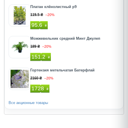
Платан клёнолистный р9
119.5 ₴
–20%
95.6
₴
Можжевельник средний Минт Джулеп
189 ₴
–20%
151.2
₴
Гортензия метельчатая Батерфлай
2160 ₴
–20%
1728
₴
Все акционные товары