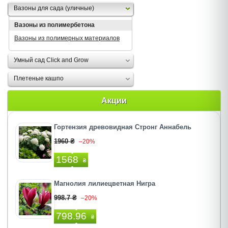
Вазоны для сада (уличные)
Вазоны из полимербетона
Вазоны из полимерных материалов
Умный сад Click and Grow
Плетеные кашпо
Акции
Гортензия древовидная Стронг Аннабель
1960 ₴
–20%
1568
₴
Магнолия лилиецветная Нигра
998.7 ₴
–20%
798.96
₴