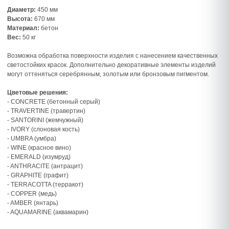
Диаметр:
450 мм
Высота:
670 мм
Материал:
бетон
Вес:
50 кг
Возможна обработка поверхности изделия с нанесением качественных
светостойких красок. Дополнительно декоративные элементы изделий
могут оттеняться серебрянным, золотым или бронзовым пигментом.
Цветовые решения:
- CONCRETE (бетонный серый)
- TRAVERTINE (травертин)
- SANTORINI (жемчужный)
- IVORY (слоновая кость)
- UMBRA (умбра)
- WINE (красное вино)
- EMERALD (изумруд)
- ANTHRACITE (антрацит)
- GRAPHITE (графит)
- TERRACOTTA (терракот)
- COPPER (медь)
- AMBER (янтарь)
- AQUAMARINE (аквамарин)