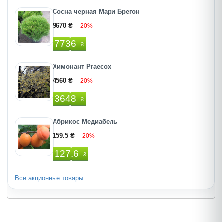
Сосна черная Мари Брегон
9670 ₴
–20%
7736
₴
Химонант Praecox
4560 ₴
–20%
3648
₴
Абрикос Медиабель
159.5 ₴
–20%
127.6
₴
Все акционные товары