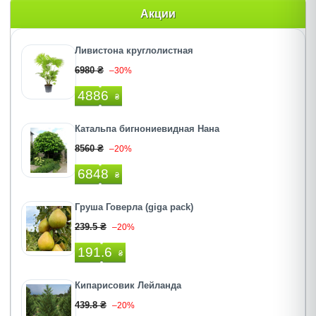
Акции
Ливистона круглолистная
6980 ₴
–30%
4886
₴
Катальпа бигнониевидная Нана
8560 ₴
–20%
6848
₴
Груша Говерла (giga pack)
239.5 ₴
–20%
191.6
₴
Кипарисовик Лейланда
439.8 ₴
–20%