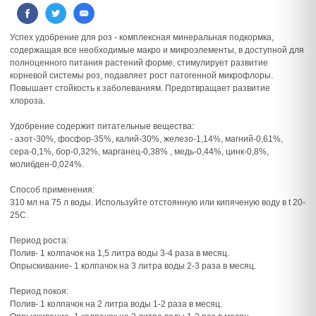
Успех удобрение для роз - комплексная минеральная подкормка,
содержащая все необходимые макро и микроэлементы, в доступной для
полноценного питания растений форме, стимулирует развитие
корневой системы роз, подавляет рост патогенной микрофлоры.
Повышает стойкость к заболеваниям. Предотвращает развитие
хлороза.
Удобрение содержит питательные вещества:
- азот-30%, фосфор-35%, калий-30%, железо-1,14%, магний-0,61%,
сера-0,1%, бор-0,32%, марганец-0,38% , медь-0,44%, цинк-0,8%,
молибден-0,024%.
Способ применения:
310 мл на 75 л воды. Используйте отстоянную или кипяченую воду в t 20-
25C.
Период роста:
Полив- 1 колпачок на 1,5 литра воды 3-4 раза в месяц.
Опрыскивание- 1 колпачок на 3 литра воды 2-3 раза в месяц.
Период покоя:
Полив- 1 колпачок на 2 литра воды 1-2 раза в месяц.