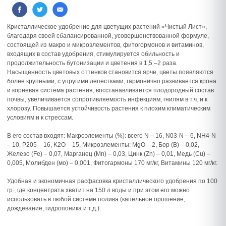
Кристаллическое удобрение для цветущих растений «Чистый Лист»,
благодаря своей сбалансированной, усовершенствованной формуле,
состоящей из макро и микроэлементов, фитогормонов и витаминов,
входящих в состав удобрения, стимулируется обильность и
продолжительность бутонизации и цветения в 1,5 –2 раза.
Насыщенность цветовых оттенков становится ярче, цветы появляются
более крупными, с упругими лепестками, гармонично развивается крона
и корневая система растения, восстанавливается плодородный состав
почвы, увеличивается сопротивляемость инфекциям, гнилям в т.ч. и к
хлорозу. Повышается устойчивость растения к плохим климатическим
условиям и к стрессам.
В его состав входят: Макроэлементы (%): всего N – 16, N03-N – 6, NH4-N
– 10, P205 – 16, K2О – 15, Микроэлементы: MgO – 2, Бор (В) – 0,02,
Железо (Fe) – 0,07, Марганец (Мn) – 0,03, Цинк (Zn) – 0,01, Медь (Cu) –
0,005, Молибден (мо) – 0,001, Фитогармоны 170 мг/кг, Витамины 120 мг/кг.
Удобная и экономичная расфасовка кристаллического удобрения по 100
гр., где концентрата хватит на 150 л воды и при этом его можно
использовать в любой системе полива (капельное орошение,
дождевание, гидропоника и т.д.).