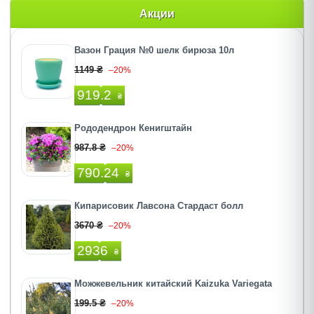
Акции
Вазон Грация №0 шелк бирюза 10л
1149 ₴
–20%
919.2
₴
Рододендрон Кенигштайн
987.8 ₴
–20%
790.24
₴
Кипарисовик Лавсона Стардаст болл
3670 ₴
–20%
2936
₴
Можжевельник китайский Kaizuka Variegata
199.5 ₴
–20%