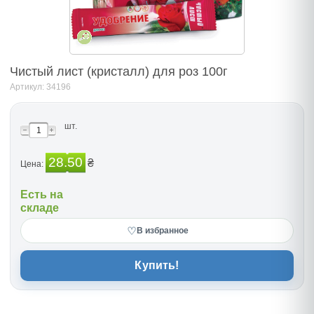
Чистый лист (кристалл) для роз 100г
Артикул: 34196
шт.
28.50
₴
Цена:
Есть на
складе
♡
В избранное
Купить!