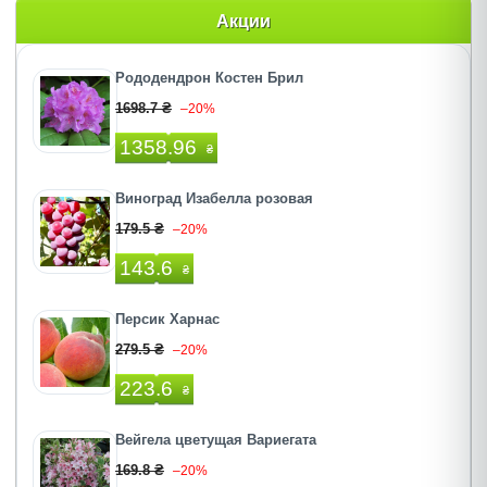
Акции
Рододендрон Костен Брил
1698.7 ₴
–20%
1358.96
₴
Виноград Изабелла розовая
179.5 ₴
–20%
143.6
₴
Персик Харнас
279.5 ₴
–20%
223.6
₴
Вейгела цветущая Вариегата
169.8 ₴
–20%