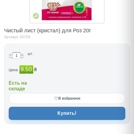
Чистый лист (кристал) для Роз 20г
Артикул: 35759
шт.
9.50
₴
Цена:
Есть на
складе
♡
В избранное
Купить!