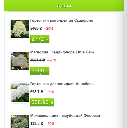
Акции
Гортензия метельчатая Скайфолл
3465 ₴
–20%
2772
₴
Магнолия Грандифлора Little Gem
4987.5 ₴
–20%
3990
₴
Гортензия древовидная Аннабель
698.7 ₴
–20%
558.96
₴
Можжевельник чешуйчатый Флореант
198.5 ₴
–20%