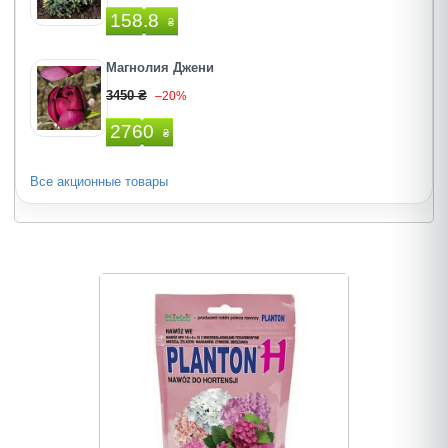
158.8
₴
Магнолия Джени
3450 ₴
–20%
2760
₴
Все акционные товары