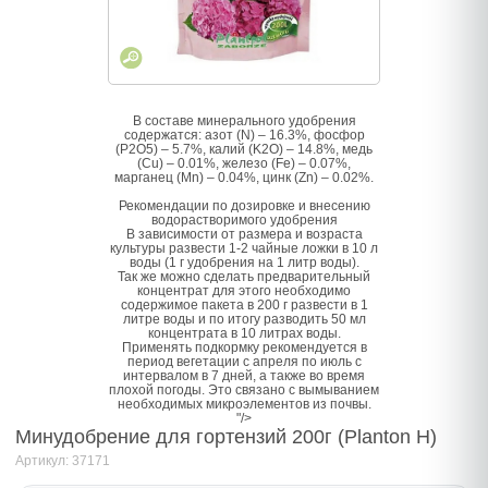
В составе минерального удобрения
содержатся: азот (N) – 16.3%, фосфор
(P2O5) – 5.7%, калий (K2O) – 14.8%, медь
(Cu) – 0.01%, железо (Fe) – 0.07%,
марганец (Mn) – 0.04%, цинк (Zn) – 0.02%.
Рекомендации по дозировке и внесению
водорастворимого удобрения
В зависимости от размера и возраста
культуры развести 1-2 чайные ложки в 10 л
воды (1 г удобрения на 1 литр воды).
Так же можно сделать предварительный
концентрат для этого необходимо
содержимое пакета в 200 г развести в 1
литре воды и по итогу разводить 50 мл
концентрата в 10 литрах воды.
Применять подкормку рекомендуется в
период вегетации с апреля по июль с
интервалом в 7 дней, а также во время
плохой погоды. Это связано с вымыванием
необходимых микроэлементов из почвы.
"/>
Минудобрение для гортензий 200г (Planton H)
Артикул: 37171