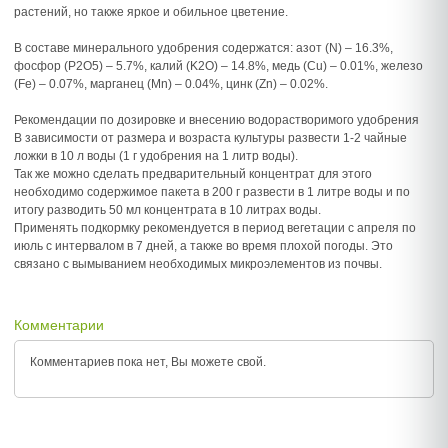
растений, но также яркое и обильное цветение.
В составе минерального удобрения содержатся: азот (N) – 16.3%,
фосфор (P2O5) – 5.7%, калий (K2O) – 14.8%, медь (Cu) – 0.01%, железо
(Fe) – 0.07%, марганец (Mn) – 0.04%, цинк (Zn) – 0.02%.
Рекомендации по дозировке и внесению водорастворимого удобрения
В зависимости от размера и возраста культуры развести 1-2 чайные
ложки в 10 л воды (1 г удобрения на 1 литр воды).
Так же можно сделать предварительный концентрат для этого
необходимо содержимое пакета в 200 г развести в 1 литре воды и по
итогу разводить 50 мл концентрата в 10 литрах воды.
Применять подкормку рекомендуется в период вегетации с апреля по
июль с интервалом в 7 дней, а также во время плохой погоды. Это
связано с вымыванием необходимых микроэлементов из почвы.
Комментарии
Комментариев пока нет, Вы можете
свой.