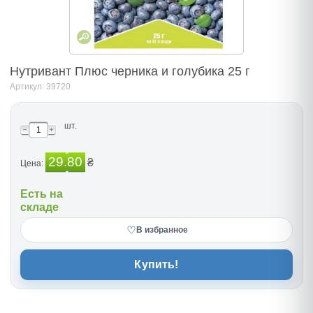
Нутривант Плюс черника и голубика 25 г
Артикул: 39720
шт.
29.80
₴
Цена:
Есть на
складе
♡
В избранное
Купить!