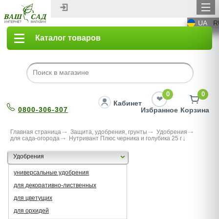
UA
R
Каталог товаров
0
0
Кабинет
0800-306-307
Избранное
Корзина
Главная страница
Защита, удобрения, грунты
Удобрения
для сада-огорода
Нутривант Плюс черника и голубика 25 г
Удобрения
универсальные удобрения
для декоративно-лиственных
для цветущих
для орхидей