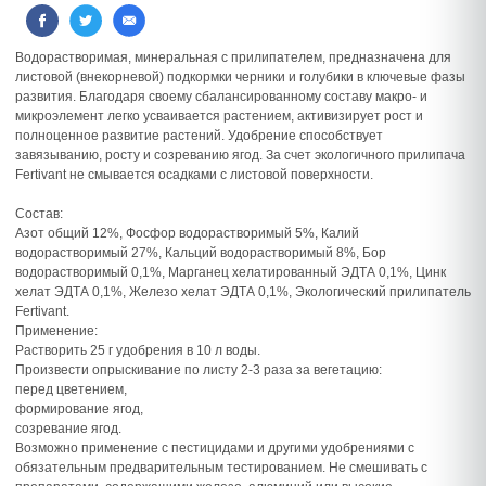
Водорастворимая, минеральная с прилипателем, предназначена для
листовой (внекорневой) подкормки черники и голубики в ключевые фазы
развития. Благодаря своему сбалансированному составу макро- и
микроэлемент легко усваивается растением, активизирует рост и
полноценное развитие растений. Удобрение способствует
завязыванию, росту и созреванию ягод. За счет экологичного прилипача
Fertivant не смывается осадками с листовой поверхности.
Состав:
Азот общий 12%, Фосфор водорастворимый 5%, Калий
водорастворимый 27%, Кальций водорастворимый 8%, Бор
водорастворимый 0,1%, Марганец хелатированный ЭДТА 0,1%, Цинк
хелат ЭДТА 0,1%, Железо хелат ЭДТА 0,1%, Экологический прилипатель
Fertivant.
Применение:
Растворить 25 г удобрения в 10 л воды.
Произвести опрыскивание по листу 2-3 раза за вегетацию:
перед цветением,
формирование ягод,
созревание ягод.
Возможно применение с пестицидами и другими удобрениями с
обязательным предварительным тестированием. Не смешивать с