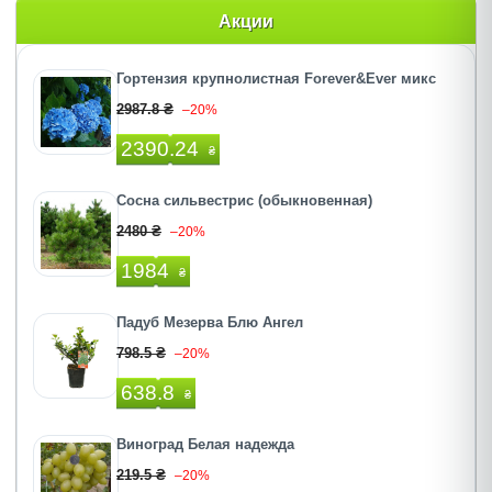
Акции
Гортензия крупнолистная Forever&Ever микс
2987.8 ₴
–20%
2390.24
₴
Сосна сильвестрис (обыкновенная)
2480 ₴
–20%
1984
₴
Падуб Мезерва Блю Ангел
798.5 ₴
–20%
638.8
₴
Виноград Белая надежда
219.5 ₴
–20%