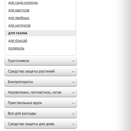
для сада-огорода
для кактусов
для хвойных
для цитрусов
для газона
для бонсай
полироль
Грунтосмеси
Средства защиты растений
Биопрепараты
Агроволокно, геотекстиль, сетки
Приствольные круги
Все для рассады
Средства защиты для дома