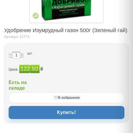
Удобрение Изумрудный газон 500г (Зеленый гай)
Артикул: 11774
шт.
122.50
₴
Цена:
Есть на
складе
♡
В избранное
Купить!