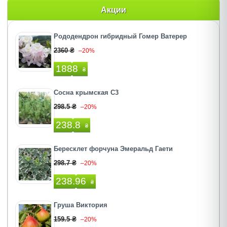
Акции
Рододендрон гибридный Гомер Ватерер
2360 ₴
–20%
1888
₴
Сосна крымская С3
298.5 ₴
–20%
238.8
₴
Бересклет форчуна Эмеральд Гаети
298.7 ₴
–20%
238.96
₴
Груша Виктория
159.5 ₴
–20%