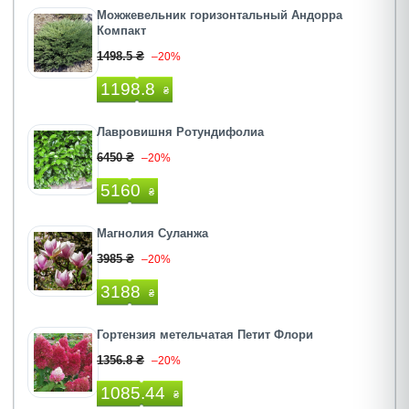
Можжевельник горизонтальный Андорра
Компакт
1498.5 ₴
–20%
1198.8
₴
Лавровишня Ротундифолиа
6450 ₴
–20%
5160
₴
Магнолия Суланжа
3985 ₴
–20%
3188
₴
Гортензия метельчатая Петит Флори
1356.8 ₴
–20%
1085.44
₴