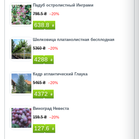
Падуб остролистный Инграми
798.5 ₴
–20%
638.8
₴
Шелковица платанолистная бесплодная
5360 ₴
–20%
4288
₴
Кедр атлантический Глаука
5465 ₴
–20%
4372
₴
Виноград Невеста
159.5 ₴
–20%
127.6
₴