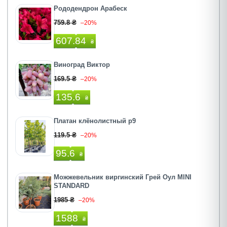
Рододендрон Арабеск
759.8 ₴
–20%
607.84
₴
Виноград Виктор
169.5 ₴
–20%
135.6
₴
Платан клёнолистный р9
119.5 ₴
–20%
95.6
₴
Можжевельник виргинский Грей Оул MINI
STANDARD
1985 ₴
–20%
1588
₴