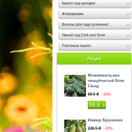
Кашпо под орхидеи
Флорариумы
Вазоны для сада (уличные)
Умный сад Click and Grow
Плетеные кашпо
Акции
Можжевельник
чешуйчатый Блю
Свид
69.5 ₴
–20%
55.6
₴
Инжир Брунсвик
239.5 ₴
–20%