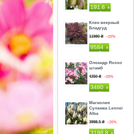
191.6
₴
Клен веерный
Бладгуд
11980 ₴
–20%
9584
₴
Олеандр Rosso
штамб
4350 ₴
–20%
3480
₴
Магнолия
Суланжа Lennei
Alba
3998.5 ₴
–20%
3198.8
₴