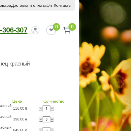
товара
Доставка и оплата
Опт
Контакты
0
0
-306-307
нец красный
Цена
Количество
расный
116.00
₴
расный
398.00
₴
расный
649.00
₴