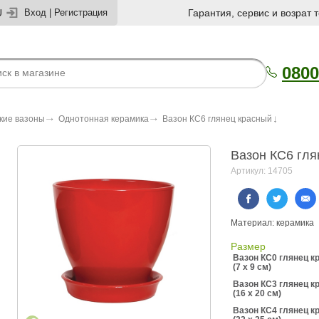
U
Вход
|
Регистрация
Гарантия, сервис и возрат 
0800
кие вазоны
Однотонная керамика
Вазон КС6 глянец красный
Вазон КС6 гля
Артикул: 14705
Материал: керамика
Размер
Вазон КС0 глянец к
(7 x 9 см)
Вазон КС3 глянец к
(16 x 20 см)
Вазон КС4 глянец к