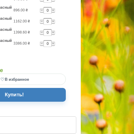
расный
896.00
₴
расный
1162.00
₴
расный
1398.60
₴
расный
3386.00
₴
де
♡
В избранное
Купить!