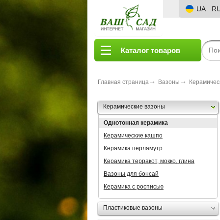
UA
R
Каталог товаров
Главная страница
Вазоны
Керамичес
Керамические вазоны
Однотонная керамика
Керамические кашпо
Керамика перламутр
Керамика терракот, мокко, глина
Вазоны для бонсай
Керамика с росписью
Пластиковые вазоны