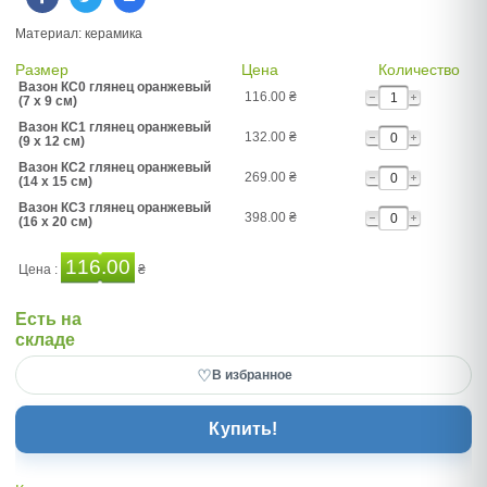
Материал: керамика
Размер
Цена
Количество
Вазон КС0 глянец оранжевый
116.00
₴
(7 x 9 см)
Вазон КС1 глянец оранжевый
132.00
₴
(9 x 12 см)
Вазон КС2 глянец оранжевый
269.00
₴
(14 x 15 см)
Вазон КС3 глянец оранжевый
398.00
₴
(16 x 20 см)
116.00
Цена :
₴
Есть на
складе
♡
В избранное
Купить!