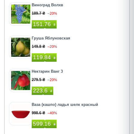
Виноград Волхв
189.7 ₴
–20%
151.76
₴
Груша Яблуновская
149.8 ₴
–20%
119.84
₴
Нектарин Ванг 3
279.5 ₴
–20%
223.6
₴
Ваза (кашпо) ладья шелк красный
998.6 ₴
–40%
599.16
₴