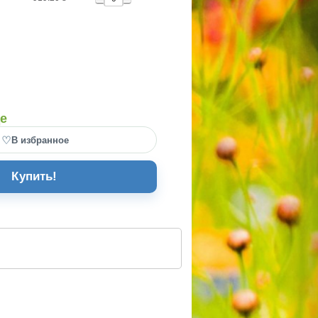
де
♡
В избранное
Купить!