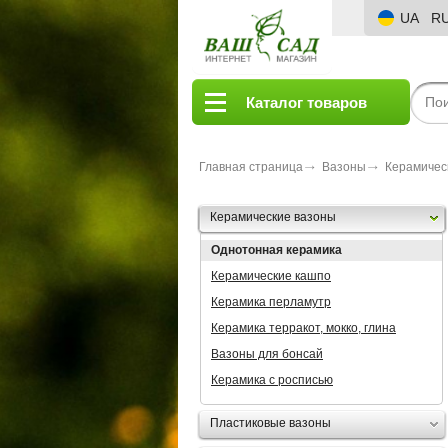
UA
R
Каталог товаров
Главная страница
Вазоны
Керамичес
Керамические вазоны
Однотонная керамика
Керамические кашпо
Керамика перламутр
Керамика терракот, мокко, глина
Вазоны для бонсай
Керамика с росписью
Пластиковые вазоны