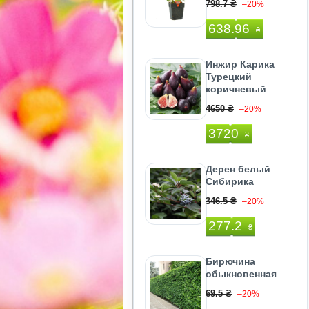
798.7 ₴
–20%
638.96
₴
Инжир Карика
Турецкий
коричневый
4650 ₴
–20%
3720
₴
Дерен белый
Сибирика
346.5 ₴
–20%
277.2
₴
Бирючина
обыкновенная
69.5 ₴
–20%