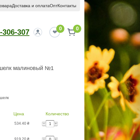
товара
Доставка и оплата
Опт
Контакты
0
0
-306-307
 шелк малиновый №1
 шелк
Цена
Количество
534.40
₴
919.20
₴