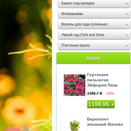
Кашпо под орхидеи
Флорариумы
Вазоны для сада (уличные)
Умный сад Click and Grow
Плетеные кашпо
Акции
Гортензия
пильчатая
Эйфория Пинк
1498.7 ₴
–20%
1198.96
₴
Бересклет
японский Marieke