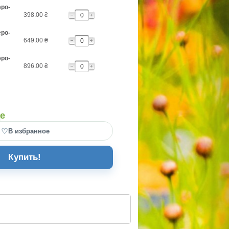
еро-
398.00
₴
еро-
649.00
₴
еро-
896.00
₴
де
♡
В избранное
Купить!