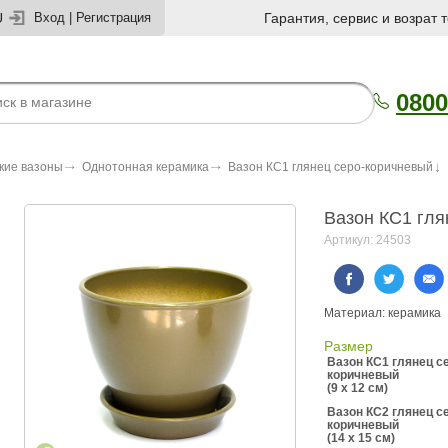
U
Вход
|
Регистрация
Гарантия, сервис и возрат 
0800
кие вазоны
Однотонная керамика
Вазон КС1 глянец серо-коричневый
Вазон КС1 гля
Артикул: 24503
Материал: керамика
Размер
Вазон КС1 глянец с
коричневый
(9 x 12 см)
Вазон КС2 глянец с
коричневый
(14 x 15 см)