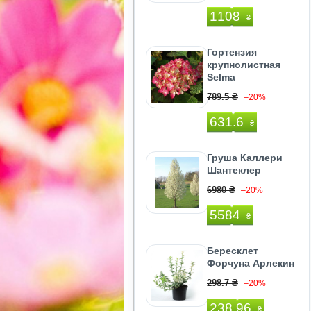
1108
₴
Гортензия
крупнолистная
Selma
789.5 ₴
–20%
631.6
₴
Груша Каллери
Шантеклер
6980 ₴
–20%
5584
₴
Бересклет
Форчуна Арлекин
298.7 ₴
–20%
238.96
₴