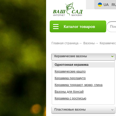
UA
R
Каталог товаров
Главная страница
Вазоны
Керамичес
Керамические вазоны
Однотонная керамика
Керамические кашпо
Керамика перламутр
Керамика терракот, мокко, глина
Вазоны для бонсай
Керамика с росписью
Пластиковые вазоны