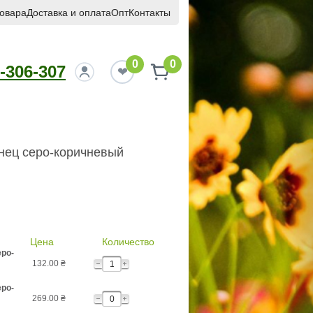
товара
Доставка и оплата
Опт
Контакты
0
0
-306-307
нец серо-коричневый
Цена
Количество
еро-
132.00
₴
еро-
269.00
₴