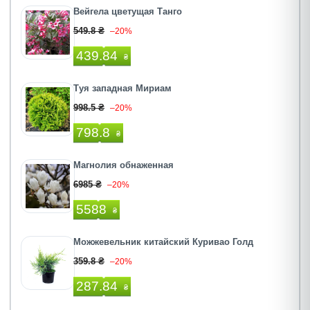
Вейгела цветущая Танго
549.8 ₴
–20%
439.84
₴
Туя западная Мириам
998.5 ₴
–20%
798.8
₴
Магнолия обнаженная
6985 ₴
–20%
5588
₴
Можжевельник китайский Куривао Голд
359.8 ₴
–20%
287.84
₴