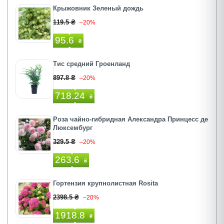
Крыжовник Зеленый дождь
119.5 ₴
–20%
95.6
₴
Тис средний Гроенланд
897.8 ₴
–20%
718.24
₴
Роза чайно-гибридная Александра Принцесс де
Люксембург
329.5 ₴
–20%
263.6
₴
Гортензия крупнолистная Rosita
2398.5 ₴
–20%
1918.8
₴