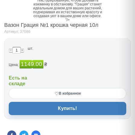
текстурированную, чтобы добавить
изюминку в обстановку. "Грация" станет
идеальным домом для ваших растений,
подчеркивая их естественную красоту и
создавая уют в вашем доме или офисе.
"/>
Вазон Грация №1 крошка черная 10л
Артикул: 37086
шт.
1149.00
₴
Цена:
Есть на
складе
♡
В избранное
Купить!