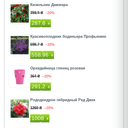
Кизильник Даммера
359.5 ₴
–20%
287.6
₴
Красивоплодник бодиньера Профьюжен
698.7 ₴
–20%
558.96
₴
Орхидейница глянец розовая
364 ₴
–20%
291.2
₴
Рододендрон гибридный Ред Джек
1260 ₴
–20%
1008
₴