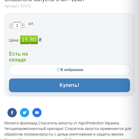
Артикул: 37071
шт.
15.80
₴
Цена:
Есть на
складе
♡
В избранное
Купить!
Инсекто-фунгицид Спасатель капусты от AgroProtection Украина
Четырехкомпонентный препарат Спаситель капусты применяется для
обработки посевов капусты с целью уничтожения и защиты многих