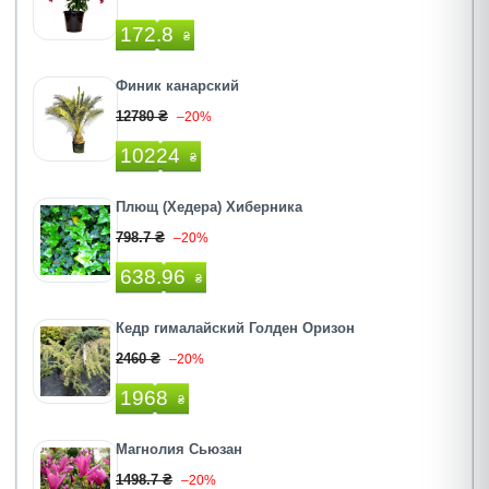
172.8
₴
Финик канарский
12780 ₴
–20%
10224
₴
Плющ (Хедера) Хиберника
798.7 ₴
–20%
638.96
₴
Кедр гималайский Голден Оризон
2460 ₴
–20%
1968
₴
Магнолия Сьюзан
1498.7 ₴
–20%