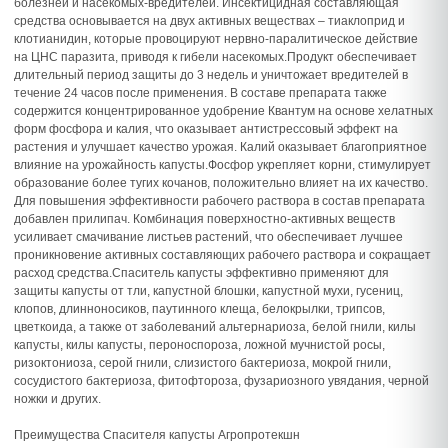
болезней и насекомых-вредителей. Инсектицидная составляющая
средства основывается на двух активных веществах – тиаклоприд и
клотианидин, которые провоцируют нервно-паралитическое действие
на ЦНС паразита, приводя к гибели насекомых.Продукт обеспечивает
длительный период защиты до 3 недель и уничтожает вредителей в
течение 24 часов после применения. В составе препарата также
содержится концентрированное удобрение Квантум на основе хелатных
форм фосфора и калия, что оказывает антистрессовый эффект на
растения и улучшает качество урожая. Калий оказывает благоприятное
влияние на урожайность капусты.Фосфор укрепляет корни, стимулирует
образование более тугих кочанов, положительно влияет на их качество.
Для повышения эффективности рабочего раствора в состав препарата
добавлен прилипач. Комбинация поверхностно-активных веществ
усиливает смачивание листьев растений, что обеспечивает лучшее
проникновение активных составляющих рабочего раствора и сокращает
расход средства.Спаситель капусты эффективно применяют для
защиты капусты от тли, капустной блошки, капустной мухи, гусениц,
клопов, длинноносиков, паутинного клеща, белокрылки, трипсов,
цветкоида, а также от заболеваний альтернариоза, белой гнили, килы
капусты, килы капусты, пероноспороза, ложной мучнистой росы,
ризоктониоза, серой гнили, слизистого бактериоза, мокрой гнили,
сосудистого бактериоза, фитофтороза, фузариозного увядания, черной
ножки и других.
Преимущества Спасителя капусты Агропротекшн