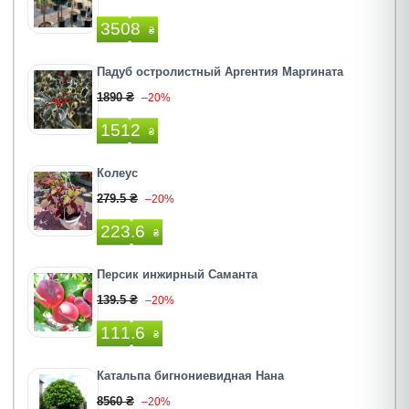
3508
₴
Падуб остролистный Аргентия Маргината
1890 ₴
–20%
1512
₴
Колеус
279.5 ₴
–20%
223.6
₴
Персик инжирный Саманта
139.5 ₴
–20%
111.6
₴
Катальпа бигнониевидная Нана
8560 ₴
–20%