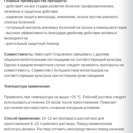
Главные преимущества препарата:
- действует на все стадии развития болезни: профилактическое,
лечебное и защитное действие
- надежная защита винограда, земляники, газона против широкого
спектра болезней.
- тотальный контроль ключевых болезней на газоне в период вегетации
- высокая эффективность благодаря двойному действию активных
ингредиентов
- длительный защитный период
Совместимость:
Амистар® Голд можно смешивать с другими
общеупотребительными пестицидами на соответствующей культуре.
Однако в каждом конкретном случае следует проверять препараты на
совместимость. Совместим с большинством инсектицидов на
соответствующих культурах при истекшем сроке ожидания
Температура применения:
Применять при температуре не выше +25 °С. Рабочий раствор следует
использовать в течение 24 часов. после приготовления. Помогает
растениям противостоять сложным погодным условиям
Способ применения:
10–12 мл препарата рассчитано для
приготовления 8–10 л рабочего раствора. Перед применением
взболтать флакон. Раствор готовить непосредственно перед началом