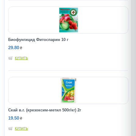
Биофунгицид Фитоспарин 10 г
29.80
₴
КУПИТЬ
Скай в.г. (крезоксим-метил 500г/кг) 2г
19.50
₴
КУПИТЬ