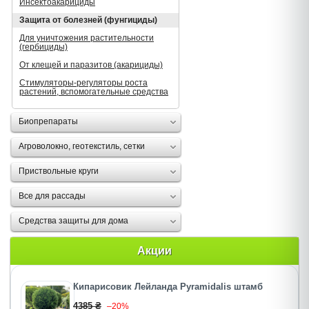
Инсектоакарициды
Защита от болезней (фунгициды)
Для уничтожения растительности
(гербициды)
От клещей и паразитов (акарициды)
Стимуляторы-регуляторы роста
растений, вспомогательные средства
Биопрепараты
Агроволокно, геотекстиль, сетки
Приствольные круги
Все для рассады
Средства защиты для дома
Акции
Кипарисовик Лейланда Pyramidalis штамб
4385 ₴
–20%