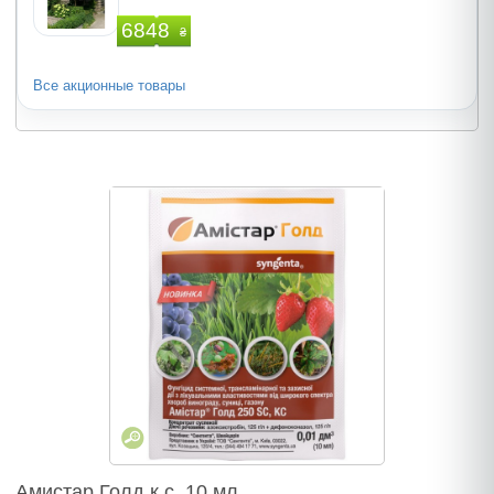
6848
₴
Все акционные товары
Амистар Голд к.с. 10 мл