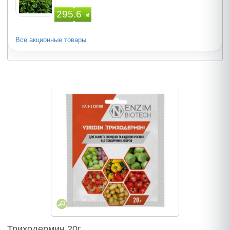
295.6
₴
Все акционные товары
Триходермин 20г