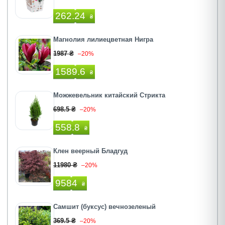
262.24
₴
Магнолия лилиецветная Нигра
1987 ₴
–20%
1589.6
₴
Можжевельник китайский Стрикта
698.5 ₴
–20%
558.8
₴
Клен веерный Бладгуд
11980 ₴
–20%
9584
₴
Самшит (буксус) вечнозеленый
369.5 ₴
–20%