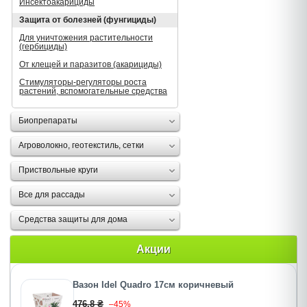
Инсектоакарициды
Защита от болезней (фунгициды)
Для уничтожения растительности
(гербициды)
От клещей и паразитов (акарициды)
Стимуляторы-регуляторы роста
растений, вспомогательные средства
Биопрепараты
Агроволокно, геотекстиль, сетки
Приствольные круги
Все для рассады
Средства защиты для дома
Акции
Вазон Idel Quadro 17см коричневый
476.8 ₴
–45%