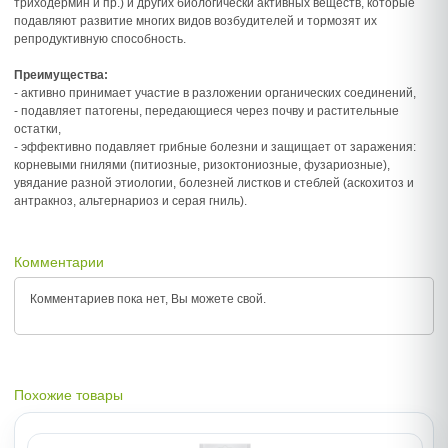
триходермин и пр.) и других биологически активных веществ, которые
подавляют развитие многих видов возбудителей и тормозят их
репродуктивную способность.
Преимущества:
- активно принимает участие в разложении органических соединений,
- подавляет патогены, передающиеся через почву и растительные
остатки,
- эффективно подавляет грибные болезни и защищает от заражения:
корневыми гнилями (питиозные, ризоктониозные, фузариозные),
увядание разной этиологии, болезней листков и стеблей (аскохитоз и
антракноз, альтернариоз и серая гниль).
Комментарии
Комментариев пока нет, Вы можете
свой.
Похожие товары