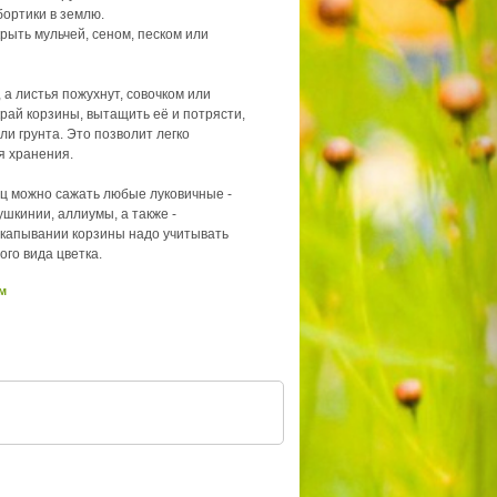
бортики в землю.
крыть мульчей, сеном, песком или
, а листья пожухнут, совочком или
рай корзины, вытащить её и потрясти,
ли грунта. Это позволит легко
я хранения.
иц можно сажать любые луковичные -
ушкинии, аллиумы, а также -
капывании корзины надо учитывать
ого вида цветка.
см