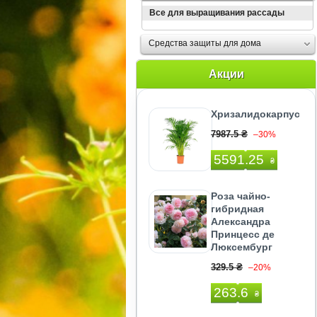
Все для выращивания рассады
Средства защиты для дома
Акции
Хризалидокарпус
7987.5 ₴
–30%
5591.25
₴
Роза чайно-
гибридная
Александра
Принцесс де
Люксембург
329.5 ₴
–20%
263.6
₴