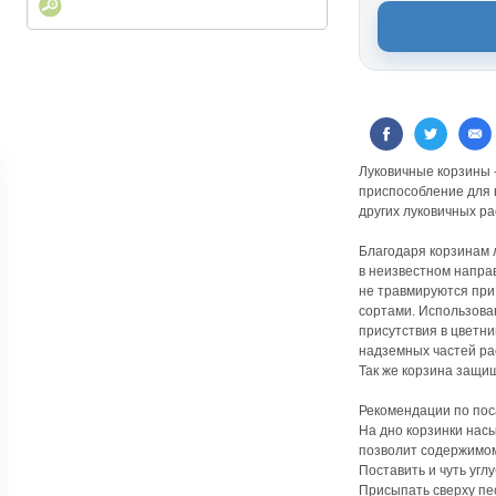
Луковичные корзины 
приспособление для 
других луковичных ра
Благодаря корзинам 
в неизвестном напра
не травмируются при
сортами. Использова
присутствия в цветн
надземных частей ра
Так же корзина защи
Рекомендации по пос
На дно корзинки насы
позволит содержимо
Поставить и чуть угл
Присыпать сверху пес