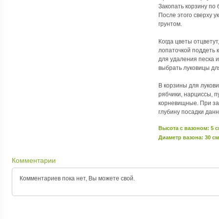
Закопать корзину по 
После этого сверху у
грунтом.
Когда цветы отцветут
лопаточкой поддеть к
для удаления песка и
выбрать луковицы дл
В корзины для луков
рябчики, нарциссы, п
корневищные. При за
глубину посадки данн
Высота c вазоном: 5 
Диаметр вазона: 30 см
Комментарии
Комментариев пока нет, Вы можете
свой.