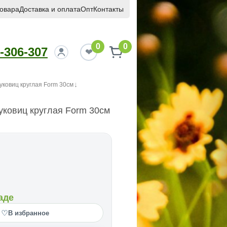
товара
Доставка и оплата
Опт
Контакты
0
0
-306-307
уковиц круглая Form 30см
уковиц круглая Form 30см
аде
♡
В избранное