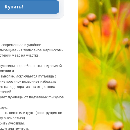
Купить!
- современное и удобное
выращивания тюльпанов, нарциссов и
стений у вас на участке.
луковицы не разбегаются под землей
влении и
 выкопке. Исключается путаница с
ние корзинок позволяет избежать
ике малодекоративных отцветших
стений.
щает луковицы от подземных грызунов
адке:
пать песок или грунт (конструкция не
му высыпаться)
убить луковицы.
ком или грунтом.