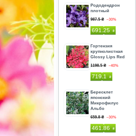
Рододендрон
плотный
987.5 ₴
–30%
691.25
₴
Гортензия
крупнолистная
Glossy Lips Red
1198.5 ₴
–40%
719.1
₴
Бересклет
японский
Микрофилуc
Альбо
659.8 ₴
–30%
461.86
₴