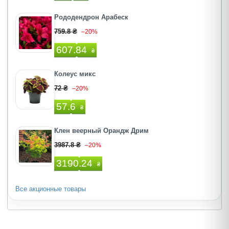
Рододендрон Арабеск
759.8 ₴
–20%
607.84
₴
Колеус микс
72 ₴
–20%
57.6
₴
Клен веерный Орандж Дрим
3987.8 ₴
–20%
3190.24
₴
Все акционные товары