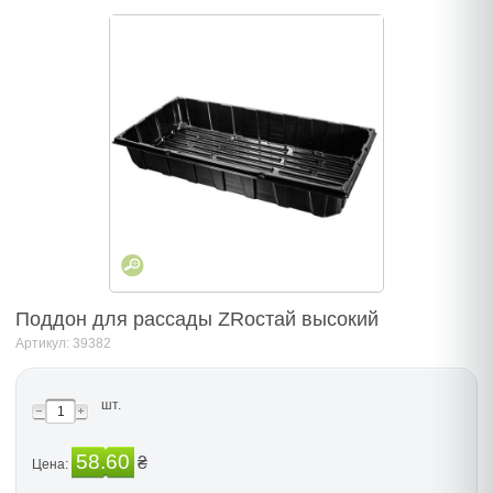
Поддон для рассады ZRостай высокий
Артикул: 39382
шт.
58.60
₴
Цена: