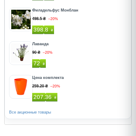
Филадельфус Монблан
498.5 ₴
–20%
398.8
₴
Лаванда
90 ₴
–20%
72
₴
Цена комплекта
259.20 ₴
–20%
207.36
₴
Все акционные товары