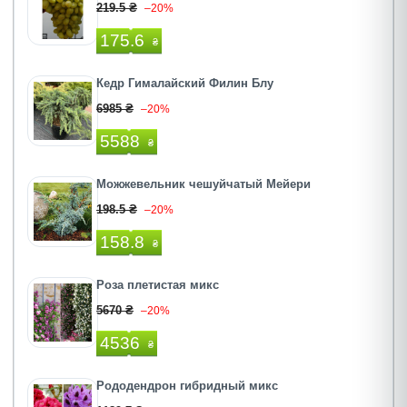
219.5 ₴
–20%
175.6
₴
Кедр Гималайский Филин Блу
6985 ₴
–20%
5588
₴
Можжевельник чешуйчатый Мейери
198.5 ₴
–20%
158.8
₴
Роза плетистая микс
5670 ₴
–20%
4536
₴
Рододендрон гибридный микс