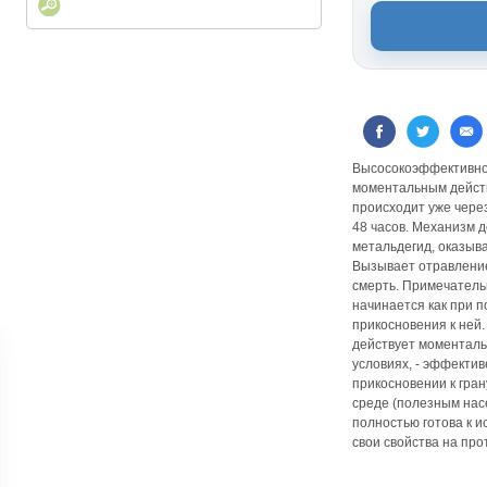
Высосокоэффективное
моментальным дейст
происходит уже через
48 часов. Механизм 
метальдегид, оказыва
Вызывает отравление 
смерть. Примечатель
начинается как при п
прикосновения к ней.
действует моменталь
условиях, - эффектив
прикосновении к гран
среде (полезным нас
полностью готова к и
свои свойства на про