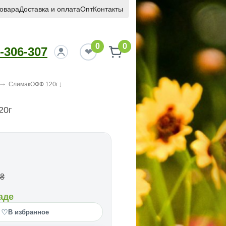
товара
Доставка и оплата
Опт
Контакты
0
0
-306-307
СлимакОФФ 120г
20г
₴
аде
♡
В избранное