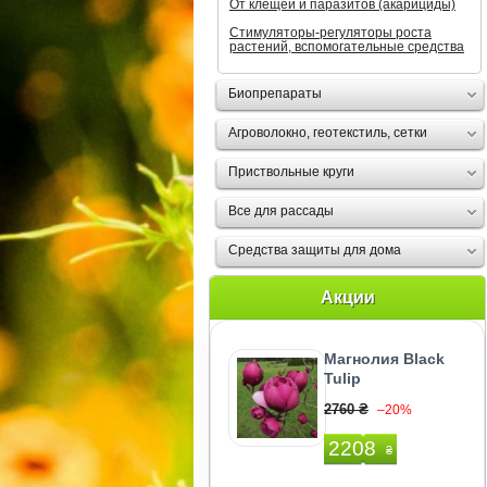
От клещей и паразитов (акарициды)
Стимуляторы-регуляторы роста
растений, вспомогательные средства
Биопрепараты
Агроволокно, геотекстиль, сетки
Приствольные круги
Все для рассады
Средства защиты для дома
Акции
Магнолия Black
Tulip
2760 ₴
–20%
2208
₴