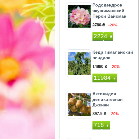
Рододендрон
якушиманский
Перси Вайсман
2780 ₴
–20%
2224
₴
Кедр гималайский
пендула
14980 ₴
–20%
11984
₴
Актинидия
деликатесная
Дженни
897.5 ₴
–20%
718
₴