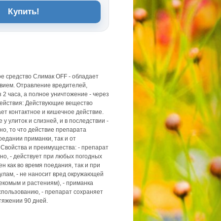
Купить!
 средство Слимак OFF - обладает
вием. Отравление вредителей,
 2 часа, а полное уничтожение - через
действия: Действующие вещество
ет контактное и кишечное действие.
у улиток и слизней, и в последствии -
но, то что действие препарата
оедании приманки, так и от
 Свойства и преимущества: - препарат
но, - действует при любых погодных
ен как во время поедания, так и при
улам, - не наносит вред окружающей
екомым и растениям), - приманка
спользованию, - препарат сохраняет
тяжении 90 дней.